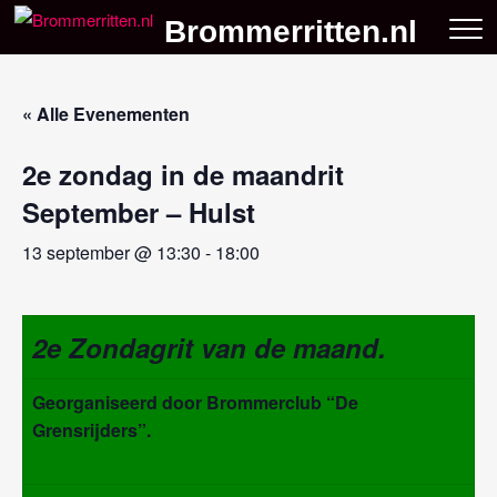
Skip
Brommerritten.nl
to
content
« Alle Evenementen
2e zondag in de maandrit
September – Hulst
13 september @ 13:30
-
18:00
2e Zondagrit van de maand.
Georganiseerd door Brommerclub “De
Grensrijders”.