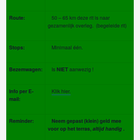
Route:
50 – 65 km deze rit is naar
gezamenlijk overleg. (begeleide rit)
Stops:
Minimaal één.
Bezemwagen:
Is
NIET
aanwezig !
Info per E-
Klik hier.
mail:
Reminder:
Neem gepast (klein) geld mee
voor op het terras,
altijd handig
.