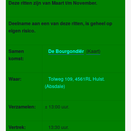
Deze ritten zijn van
Maart t/m November.
Deelname aan een van deze ritten, is geheel op
eigen risico.
Samen
De Bourgondiër
(Kaart)
komst:
Waar:
Tolweg 109, 4561RL Hulst.
(Absdale)
Verzamelen:
± 13:00 uur.
Vertrek:
13:30 uur.