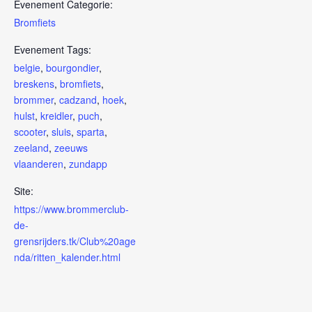
Evenement Categorie:
Bromfiets
Evenement Tags:
belgie
,
bourgondier
,
breskens
,
bromfiets
,
brommer
,
cadzand
,
hoek
,
hulst
,
kreidler
,
puch
,
scooter
,
sluis
,
sparta
,
zeeland
,
zeeuws
vlaanderen
,
zundapp
Site:
https://www.brommerclub-
de-
grensrijders.tk/Club%20age
nda/ritten_kalender.html