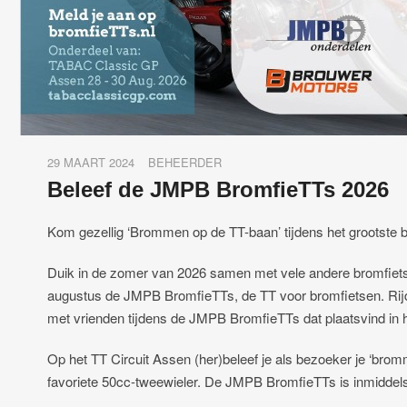
29 MAART 2024
BEHEERDER
Beleef de JMPB BromfieTTs 2026
Kom gezellig ‘Brommen op de TT-baan’ tijdens het grootste
Duik in de zomer van 2026 samen met vele andere bromfiets
augustus de JMPB BromfieTTs, de TT voor bromfietsen. Rijd
met vrienden tijdens de JMPB BromfieTTs dat plaatsvind i
Op het TT Circuit Assen (her)beleef je als bezoeker je ‘bro
favoriete 50cc-tweewieler. De JMPB BromfieTTs is inmiddels