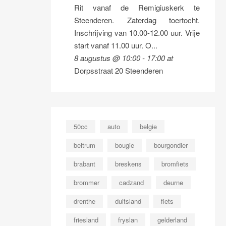
Rit vanaf de Remigiuskerk te
Steenderen. Zaterdag toertocht.
Inschrijving van 10.00-12.00 uur. Vrije
start vanaf 11.00 uur. O...
8 augustus @ 10:00
-
17:00
at
Dorpsstraat 20 Steenderen
50cc
auto
belgie
beltrum
bougie
bourgondier
brabant
breskens
bromfiets
brommer
cadzand
deurne
drenthe
duitsland
fiets
friesland
fryslan
gelderland