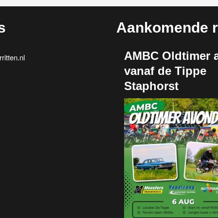
s
Aankomende ri
AMBC Oldtimer a
itten.nl
vanaf de Tippe
Staphorst