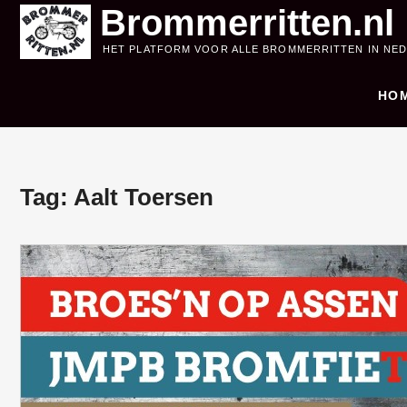
Skip
Brommerritten.nl
to
HET PLATFORM VOOR ALLE BROMMERRITTEN IN NE
content
HO
Tag:
Aalt Toersen