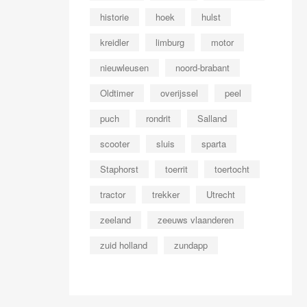
historie
hoek
hulst
kreidler
limburg
motor
nieuwleusen
noord-brabant
Oldtimer
overijssel
peel
puch
rondrit
Salland
scooter
sluis
sparta
Staphorst
toerrit
toertocht
tractor
trekker
Utrecht
zeeland
zeeuws vlaanderen
zuid holland
zundapp