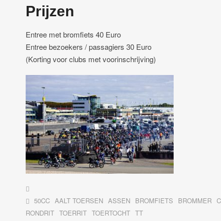
Prijzen
Entree met bromfiets 40 Euro
Entree bezoekers / passagiers 30 Euro
(Korting voor clubs met voorinschrijving)
50CC
AALT TOERSEN
ASSEN
BROMFIETS
BROMMER
C
RONDRIT
TOERRIT
TOERTOCHT
TT