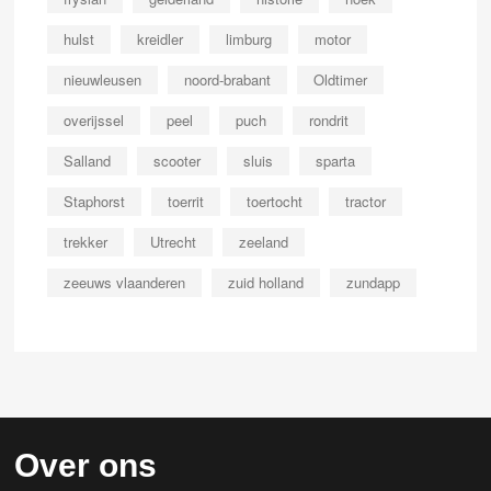
hulst
kreidler
limburg
motor
nieuwleusen
noord-brabant
Oldtimer
overijssel
peel
puch
rondrit
Salland
scooter
sluis
sparta
Staphorst
toerrit
toertocht
tractor
trekker
Utrecht
zeeland
zeeuws vlaanderen
zuid holland
zundapp
Over ons