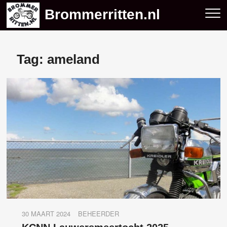
Skip
Brommerritten.nl
to
content
Tag:
ameland
30 MAART 2024
BEHEERDER