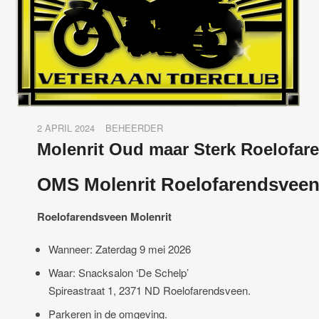
2 APRIL 2024
BEHEERDER
Molenrit Oud maar Sterk Roelofar
OMS Molenrit Roelofarendsvee
Roelofarendsveen Molenrit
Wanneer: Zaterdag 9 mei 2026
Waar: Snacksalon ‘De Schelp’
Spireastraat 1, 2371 ND Roelofarendsveen.
Parkeren in de omgeving.