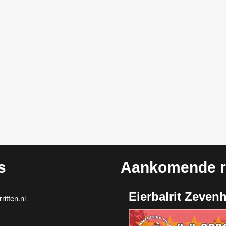
s
Aankomende ri
Eierbalrit Zeven
itten.nl