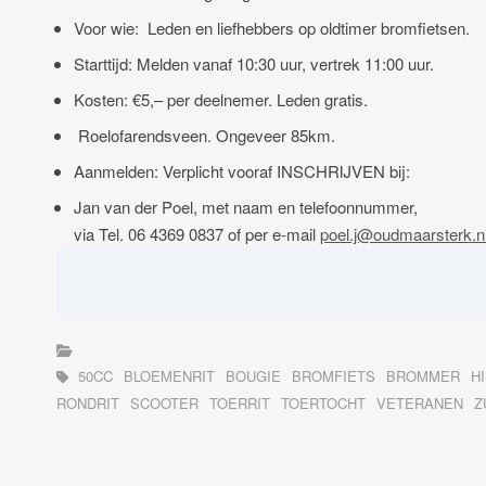
Voor wie: Leden en liefhebbers op oldtimer bromfietsen.
Starttijd: Melden vanaf 10:30 uur, vertrek 11:00 uur.
Kosten: €5,– per deelnemer. Leden gratis.
Roelofarendsveen. Ongeveer 85km.
Aanmelden: Verplicht vooraf INSCHRIJVEN bij:
Jan van der Poel, met naam en telefoonnummer,
via Tel. 06 4369 0837 of per e-mail
poel.j@oudmaarsterk.n
50CC
BLOEMENRIT
BOUGIE
BROMFIETS
BROMMER
H
RONDRIT
SCOOTER
TOERRIT
TOERTOCHT
VETERANEN
Z