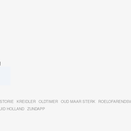
l
ISTORIE
KREIDLER
OLDTIMER
OUD MAAR STERK
ROELOFARENDS
UID HOLLAND
ZUNDAPP