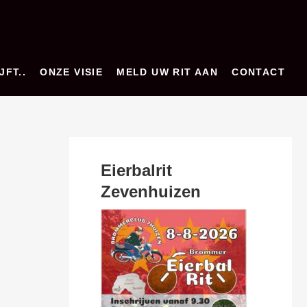
JFT..
ONZE VISIE
MELD UW RIT AAN
CONTACT
Eierbalrit
Zevenhuizen