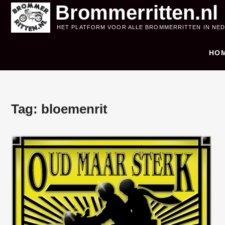
Skip
Brommerritten.nl
to
HET PLATFORM VOOR ALLE BROMMERRITTEN IN NE
content
HO
Tag:
bloemenrit