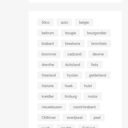
50cc
auto
belgie
beltrum
bougie
bourgondier
brabant
breskens
bromfiets
brommer
cadzand
deurne
drenthe
duitsland
fiets
friesland
fryslan
gelderland
historie
hoek
hulst
kreidler
limburg
motor
nieuwleusen
noord-brabant
Oldtimer
overijssel
peel
puch
rondrit
Salland