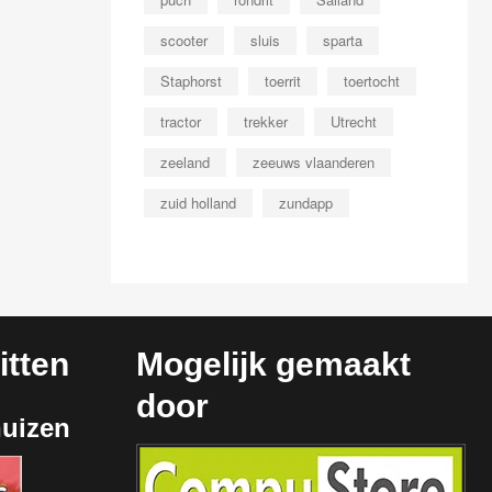
scooter
sluis
sparta
Staphorst
toerrit
toertocht
tractor
trekker
Utrecht
zeeland
zeeuws vlaanderen
zuid holland
zundapp
tten
Mogelijk gemaakt
door
huizen