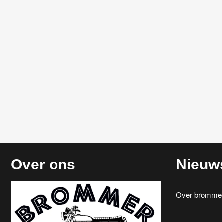
Over ons
Nieuw
Over brommerr