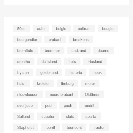
50cc
auto
belgie
beltrum
bougie
bourgondier
brabant
breskens
bromfiets
brommer
cadzand
deurne
drenthe
duitsland
fiets
friesland
fryslan
gelderland
historie
hoek
hulst
kreidler
limburg
motor
nieuwleusen
noord-brabant
Oldtimer
overijssel
peel
puch
rondrit
Salland
scooter
sluis
sparta
Staphorst
toerrit
toertocht
tractor