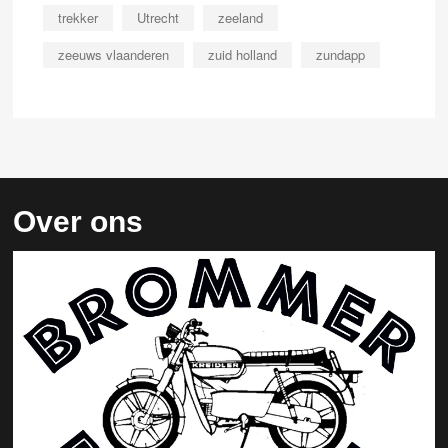
trekker
Utrecht
zeeland
zeeuws vlaanderen
zuid holland
zundapp
Over ons