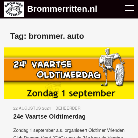
Skip
Brommerritten.nl
to
content
Tag:
brommer. auto
22 AUGUSTUS 2024
BEHEERDER
24e Vaartse Oldtimerdag
Zondag 1 september a.s. organiseert Oldtimer Vrienden
Club Dongen-Vaart (OVC) voor de 24e keer de Vaartse