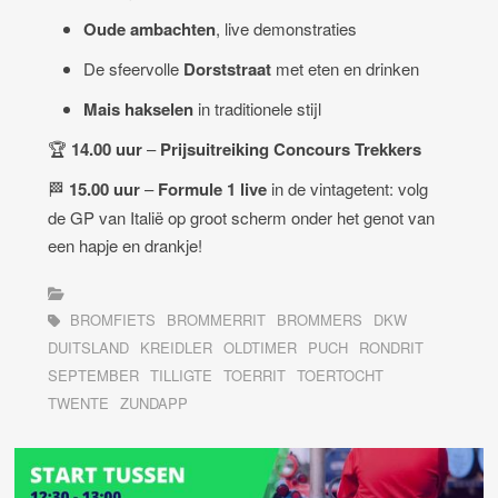
Oude ambachten
, live demonstraties
De sfeervolle
Dorststraat
met eten en drinken
Mais hakselen
in traditionele stijl
🏆
14.00 uur
–
Prijsuitreiking Concours Trekkers
🏁
15.00 uur
–
Formule 1 live
in de vintagetent: volg
de GP van Italië op groot scherm onder het genot van
een hapje en drankje!
BROMFIETS
BROMMERRIT
BROMMERS
DKW
DUITSLAND
KREIDLER
OLDTIMER
PUCH
RONDRIT
SEPTEMBER
TILLIGTE
TOERRIT
TOERTOCHT
TWENTE
ZUNDAPP