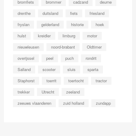
bromfiets
brommer
cadzand
deurne
drenthe
duitsland
fiets
friesland
fryslan
gelderland
historie
hoek
hulst
kreidler
limburg
motor
nieuwleusen
noord-brabant
Oldtimer
overijssel
peel
puch
rondrit
Salland
scooter
sluis
sparta
Staphorst
toerrit
toertocht
tractor
trekker
Utrecht
zeeland
zeeuws vlaanderen
zuid holland
zundapp