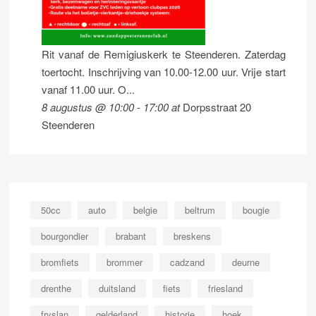
Rit vanaf de Remigiuskerk te Steenderen. Zaterdag
toertocht. Inschrijving van 10.00-12.00 uur. Vrije start
vanaf 11.00 uur. O...
8 augustus @ 10:00
-
17:00
at
Dorpsstraat 20
Steenderen
50cc
auto
belgie
beltrum
bougie
bourgondier
brabant
breskens
bromfiets
brommer
cadzand
deurne
drenthe
duitsland
fiets
friesland
fryslan
gelderland
historie
hoek