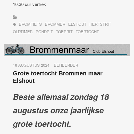
10.30 uur vertrek
BROMFIETS
BROMMER
ELSHOUT
HERFSTRIT
OLDTIMER
RONDRIT
TOERRIT
TOERTOCHT
16 AUGUSTUS 2024
BEHEERDER
Grote toertocht Brommen maar
Elshout
Beste allemaal zondag 18
augustus onze jaarlijkse
grote toertocht.