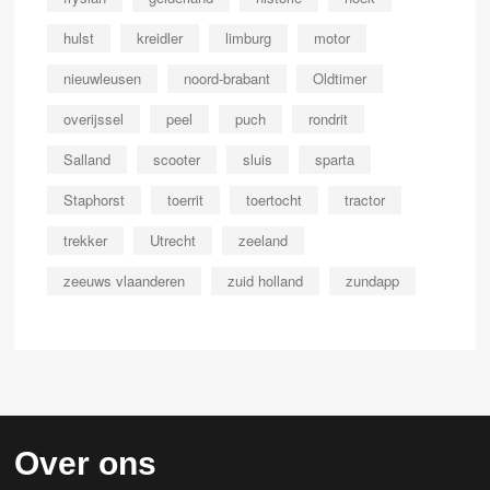
hulst
kreidler
limburg
motor
nieuwleusen
noord-brabant
Oldtimer
overijssel
peel
puch
rondrit
Salland
scooter
sluis
sparta
Staphorst
toerrit
toertocht
tractor
trekker
Utrecht
zeeland
zeeuws vlaanderen
zuid holland
zundapp
Over ons