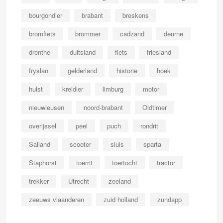
bourgondier
brabant
breskens
bromfiets
brommer
cadzand
deurne
drenthe
duitsland
fiets
friesland
fryslan
gelderland
historie
hoek
hulst
kreidler
limburg
motor
nieuwleusen
noord-brabant
Oldtimer
overijssel
peel
puch
rondrit
Salland
scooter
sluis
sparta
Staphorst
toerrit
toertocht
tractor
trekker
Utrecht
zeeland
zeeuws vlaanderen
zuid holland
zundapp