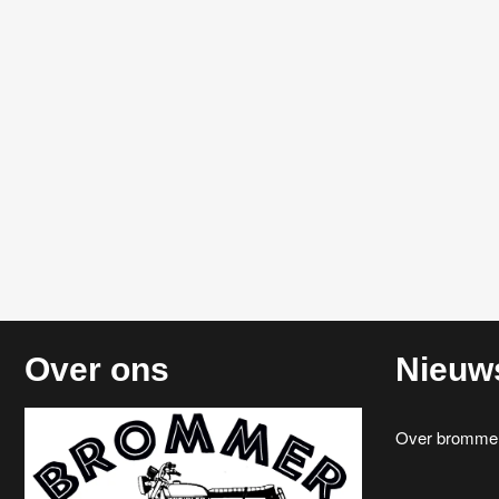
Over ons
Nieuw
Over brommerr