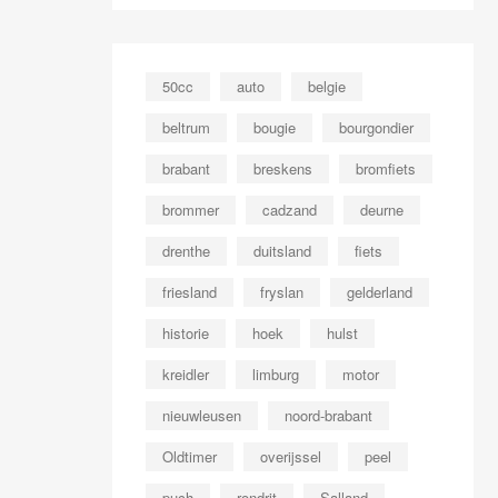
50cc
auto
belgie
beltrum
bougie
bourgondier
brabant
breskens
bromfiets
brommer
cadzand
deurne
drenthe
duitsland
fiets
friesland
fryslan
gelderland
historie
hoek
hulst
kreidler
limburg
motor
nieuwleusen
noord-brabant
Oldtimer
overijssel
peel
puch
rondrit
Salland