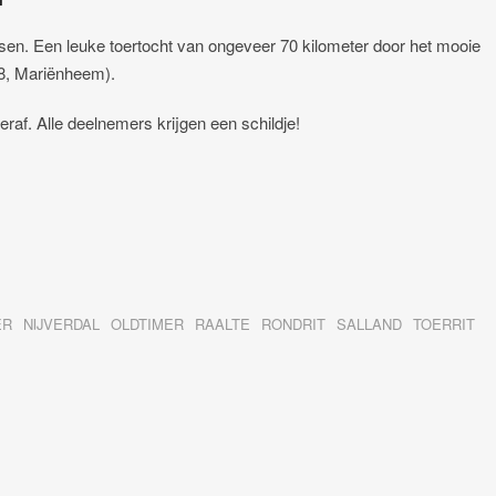
sen. Een leuke toertocht van ongeveer 70 kilometer door het mooie
38, Mariënheem).
raf. Alle deelnemers krijgen een schildje!
ER
NIJVERDAL
OLDTIMER
RAALTE
RONDRIT
SALLAND
TOERRIT