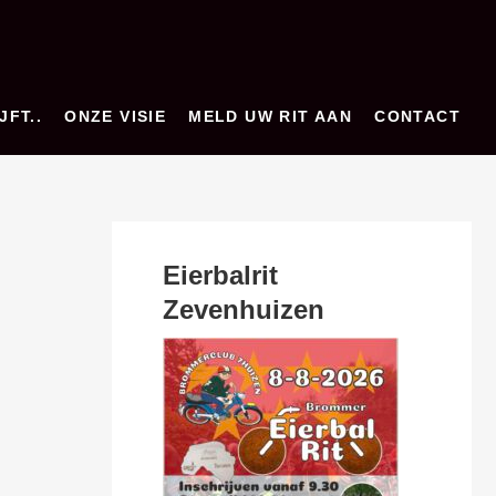
JFT..
ONZE VISIE
MELD UW RIT AAN
CONTACT
Eierbalrit
Zevenhuizen