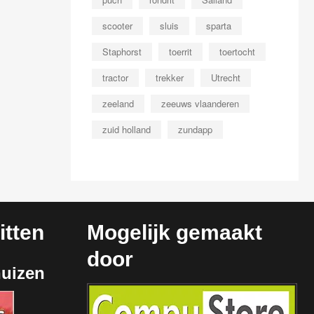
scooter
sluis
sparta
Staphorst
toerrit
toertocht
tractor
trekker
Utrecht
zeeland
zeeuws vlaanderen
zuid holland
zundapp
tten
Mogelijk gemaakt
door
huizen