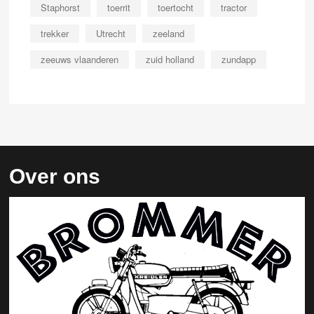
Staphorst
toerrit
toertocht
tractor
trekker
Utrecht
zeeland
zeeuws vlaanderen
zuid holland
zundapp
Over ons