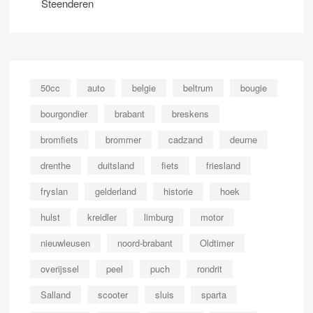
Steenderen
50cc
auto
belgie
beltrum
bougie
bourgondier
brabant
breskens
bromfiets
brommer
cadzand
deurne
drenthe
duitsland
fiets
friesland
fryslan
gelderland
historie
hoek
hulst
kreidler
limburg
motor
nieuwleusen
noord-brabant
Oldtimer
overijssel
peel
puch
rondrit
Salland
scooter
sluis
sparta