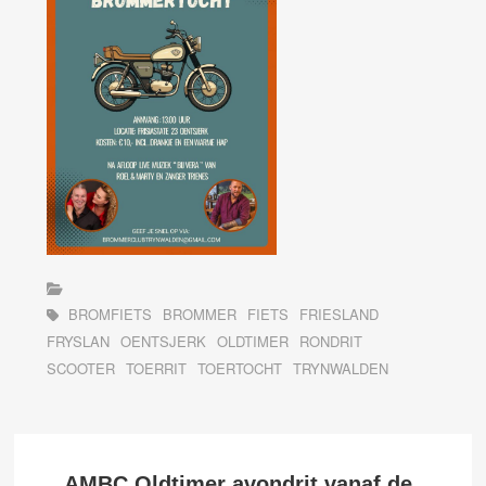
BROMFIETS
BROMMER
FIETS
FRIESLAND
FRYSLAN
OENTSJERK
OLDTIMER
RONDRIT
SCOOTER
TOERRIT
TOERTOCHT
TRYNWALDEN
AMBC Oldtimer avondrit vanaf de