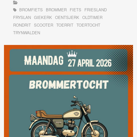
BROMFIETS
BROMMER
FIETS
FRIESLAND
FRYSLAN
GIEKERK
OENTSJERK
OLDTIMER
RONDRIT
SCOOTER
TOERRIT
TOERTOCHT
TRYNWALDEN