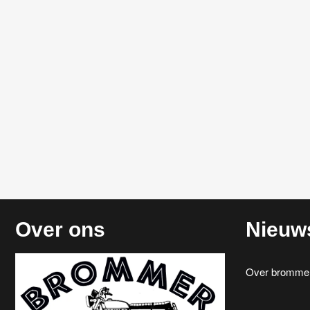
Over ons
Nieuw
Over brommerr