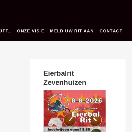
JFT..
ONZE VISIE
MELD UW RIT AAN
CONTACT
Eierbalrit
Zevenhuizen