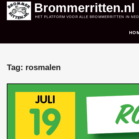
Skip
Brommerritten.nl
to
HET PLATFORM VOOR ALLE BROMMERRITTEN IN NE
content
HO
Tag:
rosmalen