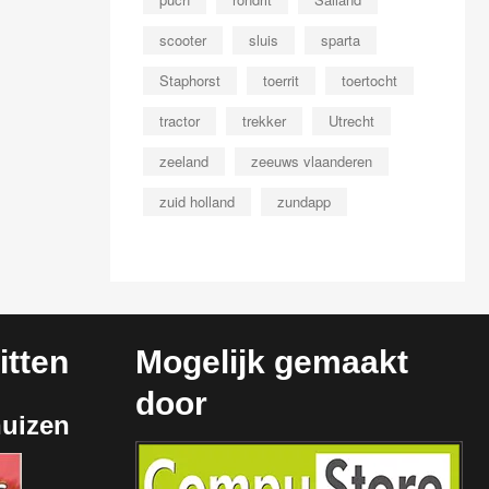
scooter
sluis
sparta
Staphorst
toerrit
toertocht
tractor
trekker
Utrecht
zeeland
zeeuws vlaanderen
zuid holland
zundapp
tten
Mogelijk gemaakt
door
huizen