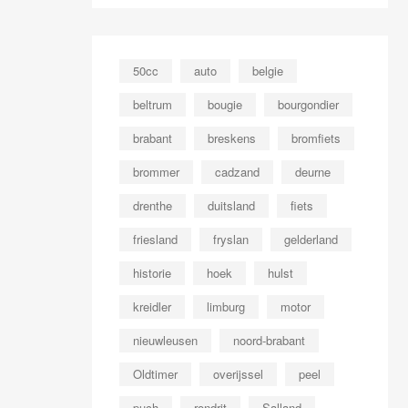
50cc
auto
belgie
beltrum
bougie
bourgondier
brabant
breskens
bromfiets
brommer
cadzand
deurne
drenthe
duitsland
fiets
friesland
fryslan
gelderland
historie
hoek
hulst
kreidler
limburg
motor
nieuwleusen
noord-brabant
Oldtimer
overijssel
peel
puch
rondrit
Salland