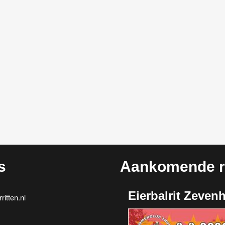
s
Aankomende ri
Eierbalrit Zeven
itten.nl