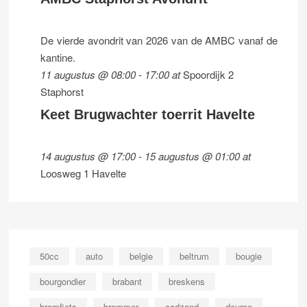
De vierde avondrit van 2026 van de AMBC vanaf de
kantine.
11 augustus @ 08:00
-
17:00
at
Spoordijk 2
Staphorst
Keet Brugwachter toerrit Havelte
14 augustus @ 17:00
-
15 augustus @ 01:00
at
Loosweg 1 Havelte
50cc
auto
belgie
beltrum
bougie
bourgondier
brabant
breskens
bromfiets
brommer
cadzand
deurne