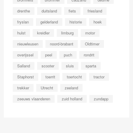
drenthe
duitsland
fiets
friesland
fryslan
gelderland
historie
hoek
hulst
kreidler
limburg
motor
nieuwleusen
noord-brabant
Oldtimer
overijssel
peel
puch
rondrit
Salland
scooter
sluis
sparta
Staphorst
toerrit
toertocht
tractor
trekker
Utrecht
zeeland
zeeuws vlaanderen
zuid holland
zundapp