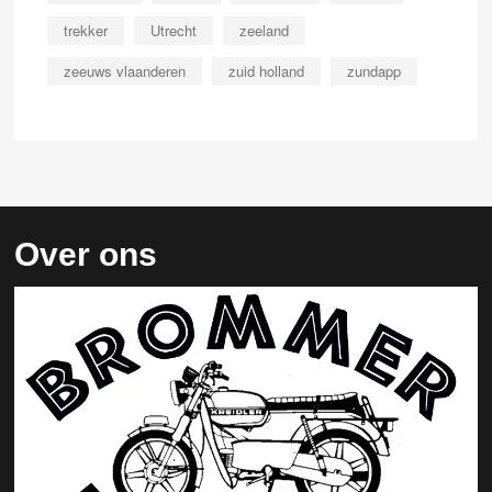
trekker
Utrecht
zeeland
zeeuws vlaanderen
zuid holland
zundapp
Over ons