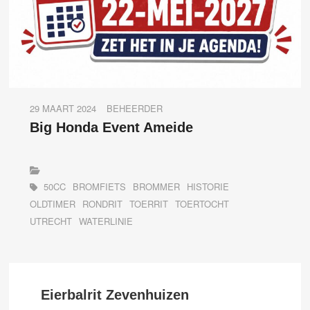
29 MAART 2024
BEHEERDER
Big Honda Event Ameide
50CC
BROMFIETS
BROMMER
HISTORIE
OLDTIMER
RONDRIT
TOERRIT
TOERTOCHT
UTRECHT
WATERLINIE
Eierbalrit Zevenhuizen