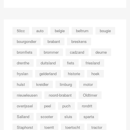
50cc
auto
belgie
beltrum
bougie
bourgondier
brabant
breskens
bromfiets
brommer
cadzand
deurne
drenthe
duitsland
fiets
friesland
fryslan
gelderland
historie
hoek
hulst
kreidler
limburg
motor
nieuwleusen
noord-brabant
Oldtimer
overijssel
peel
puch
rondrit
Salland
scooter
sluis
sparta
Staphorst
toerrit
toertocht
tractor