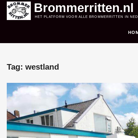
Skip
Brommerritten.nl
to
HET PLATFORM VOOR ALLE BROMMERRITTEN IN NE
content
HO
Tag:
westland