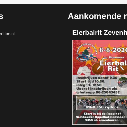
s
Aankomende ri
Eierbalrit Zeven
itten.nl