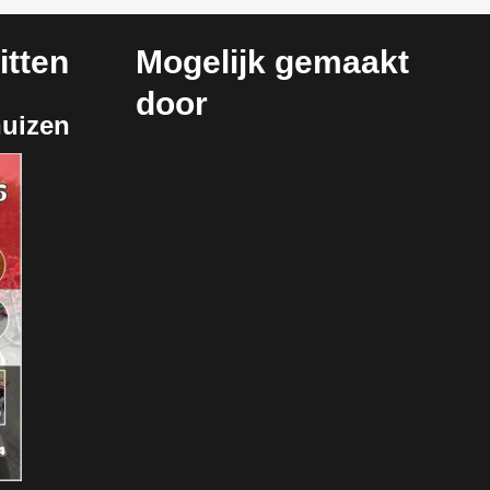
tten
Mogelijk gemaakt
door
huizen