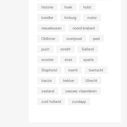
historie
hoek
hulst
kreidler
limburg
motor
nieuwleusen
noord-brabant
Oldtimer
overijssel
peel
puch
rondrit
Salland
scooter
sluis
sparta
Staphorst
toerrit
toertocht
tractor
trekker
Utrecht
zeeland
zeeuws vlaanderen
zuid holland
zundapp