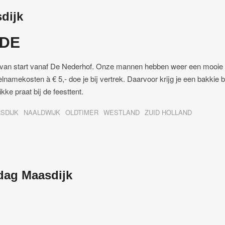
dijk
DE
 van start vanaf De Nederhof. Onze mannen hebben weer een mooie 
lnamekosten à € 5,- doe je bij vertrek. Daarvoor krijg je een bakkie b
kke praat bij de feesttent.
SDIJK
NAALDWIJK
OLDTIMER
WESTLAND
ZUID HOLLAND
dag Maasdijk