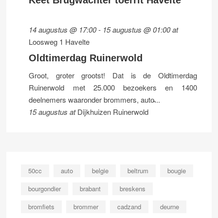
Keet Brugwachter toerrit Havelte
14 augustus @ 17:00
-
15 augustus @ 01:00
at
Loosweg 1 Havelte
Oldtimerdag Ruinerwold
Groot, groter grootst! Dat is de Oldtimerdag
Ruinerwold met 25.000 bezoekers en 1400
deelnemers waaronder brommers, auto̵...
15 augustus
at
Dijkhuizen Ruinerwold
50cc
auto
belgie
beltrum
bougie
bourgondier
brabant
breskens
bromfiets
brommer
cadzand
deurne