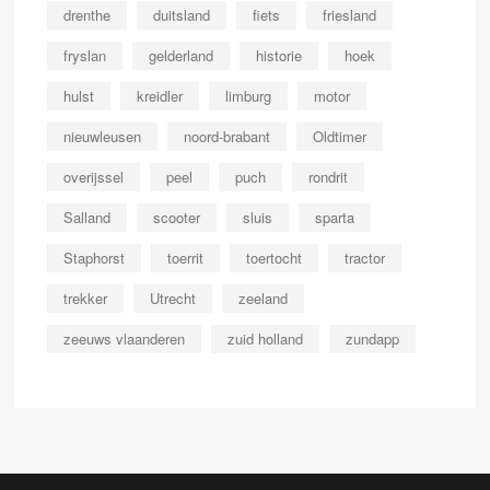
drenthe
duitsland
fiets
friesland
fryslan
gelderland
historie
hoek
hulst
kreidler
limburg
motor
nieuwleusen
noord-brabant
Oldtimer
overijssel
peel
puch
rondrit
Salland
scooter
sluis
sparta
Staphorst
toerrit
toertocht
tractor
trekker
Utrecht
zeeland
zeeuws vlaanderen
zuid holland
zundapp