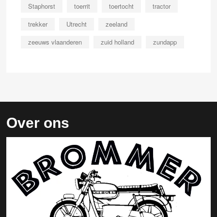
Staphorst
toerrit
toertocht
tractor
trekker
Utrecht
zeeland
zeeuws vlaanderen
zuid holland
zundapp
Over ons