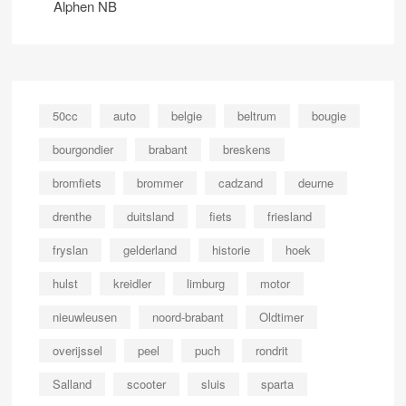
Alphen NB
50cc
auto
belgie
beltrum
bougie
bourgondier
brabant
breskens
bromfiets
brommer
cadzand
deurne
drenthe
duitsland
fiets
friesland
fryslan
gelderland
historie
hoek
hulst
kreidler
limburg
motor
nieuwleusen
noord-brabant
Oldtimer
overijssel
peel
puch
rondrit
Salland
scooter
sluis
sparta