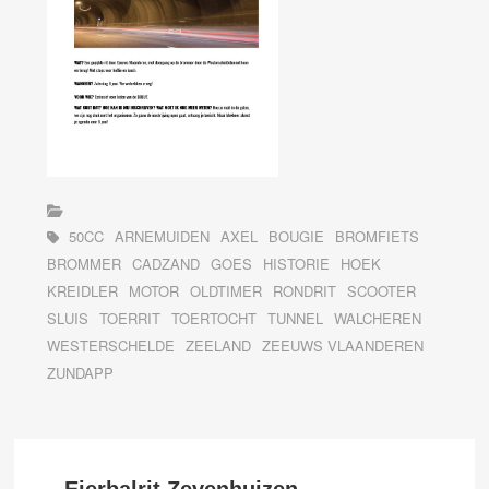
50CC
ARNEMUIDEN
AXEL
BOUGIE
BROMFIETS
BROMMER
CADZAND
GOES
HISTORIE
HOEK
KREIDLER
MOTOR
OLDTIMER
RONDRIT
SCOOTER
SLUIS
TOERRIT
TOERTOCHT
TUNNEL
WALCHEREN
WESTERSCHELDE
ZEELAND
ZEEUWS VLAANDEREN
ZUNDAPP
Eierbalrit Zevenhuizen