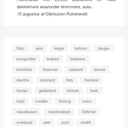
deelnemers waaronder brommers, auto̵...
15 augustus
at
Dijkhuizen Ruinerwold
50cc
auto
belgie
beltrum
bougie
bourgondier
brabant
breskens
bromfiets
brommer
cadzand
deurne
drenthe
duitsland
fiets
friesland
fryslan
gelderland
historie
hoek
hulst
kreidler
limburg
motor
nieuwleusen
noord-brabant
Oldtimer
overijssel
peel
puch
rondrit