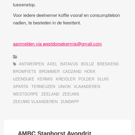
tussenstop.
Voor iedere deelnemer koffie vooraf en consumptiebon
nadien, te besteden in de feesttent.
aanmelden via westdorpekermis@gmail.com
ANTWERPEN
AXEL
BATAVUS
BOLUZ
BRESKENS
BROMFIETS
BROMMER
CADZAND
HOEK
IJZENDIJKE
KERMIS
KREIDLER
POLDER
SLUIS
SPARTA
TERNEUZEN
UNION
VLAANDEREN
WESTDORPE
ZEELAND
ZEEUWS
ZEEUWS VLAANDEREN
ZUNDAPP
AMBC Staphorst Avondrit