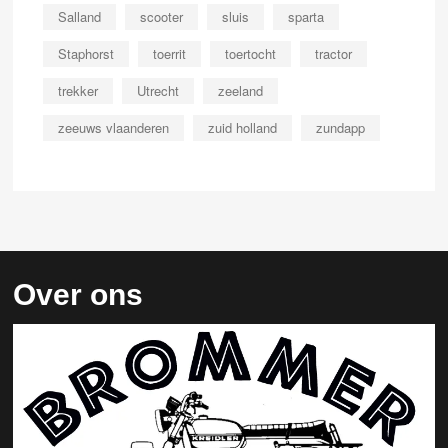
Salland
scooter
sluis
sparta
Staphorst
toerrit
toertocht
tractor
trekker
Utrecht
zeeland
zeeuws vlaanderen
zuid holland
zundapp
Over ons