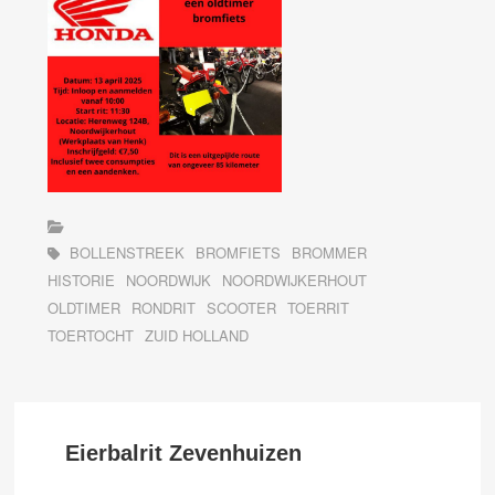
BOLLENSTREEK
BROMFIETS
BROMMER
HISTORIE
NOORDWIJK
NOORDWIJKERHOUT
OLDTIMER
RONDRIT
SCOOTER
TOERRIT
TOERTOCHT
ZUID HOLLAND
Eierbalrit Zevenhuizen