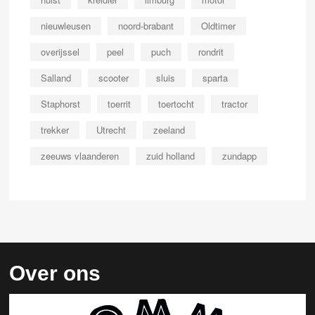
nieuwleusen
noord-brabant
Oldtimer
overijssel
peel
puch
rondrit
Salland
scooter
sluis
sparta
Staphorst
toerrit
toertocht
tractor
trekker
Utrecht
zeeland
zeeuws vlaanderen
zuid holland
zundapp
Over ons