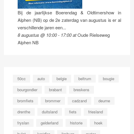
Bij de jaarlijkse Boerendag & Oldtimershow in
Alphen (NB) op de 2e zaterdag van augustus is er al
verschillende jaren een...
8 augustus @ 10:00
-
17:00
at
Oude Rielseweg
Alphen NB
50cc
auto
belgie
beltrum
bougie
bourgondier
brabant
breskens
bromfiets
brommer
cadzand
deurne
drenthe
duitsland
fiets
friesland
fryslan
gelderland
historie
hoek
hulst
kreidler
limburg
motor