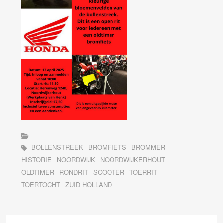
BOLLENSTREEK
BROMFIETS
BROMMER
HISTORIE
NOORDWIJK
NOORDWIJKERHOUT
OLDTIMER
RONDRIT
SCOOTER
TOERRIT
TOERTOCHT
ZUID HOLLAND