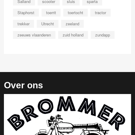
Salland
scooter
sluis
sparta
Staphorst
toerrit
toertocht
tractor
trekker
Utrecht
zeeland
zeeuws vlaanderen
zuid holland
zundapp
Over ons