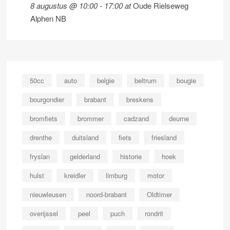
8 augustus @ 10:00
-
17:00
at
Oude Rielseweg
Alphen NB
50cc
auto
belgie
beltrum
bougie
bourgondier
brabant
breskens
bromfiets
brommer
cadzand
deurne
drenthe
duitsland
fiets
friesland
fryslan
gelderland
historie
hoek
hulst
kreidler
limburg
motor
nieuwleusen
noord-brabant
Oldtimer
overijssel
peel
puch
rondrit