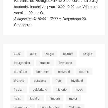
Rit vanaf de Remigiuskerk te Steenderen. Zaterdag
toertocht. Inschrijving van 10.00-12.00 uur. Vrije start
vanaf 11.00 uur. O...
8 augustus @ 10:00
-
17:00
at
Dorpsstraat 20
Steenderen
50cc
auto
belgie
beltrum
bougie
bourgondier
brabant
breskens
bromfiets
brommer
cadzand
deurne
drenthe
duitsland
fiets
friesland
fryslan
gelderland
historie
hoek
hulst
kreidler
limburg
motor
nieuwleusen
noord-brabant
Oldtimer