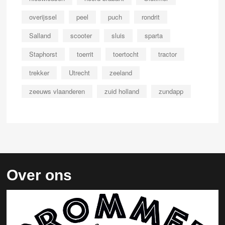
overijssel
peel
puch
rondrit
Salland
scooter
sluis
sparta
Staphorst
toerrit
toertocht
tractor
trekker
Utrecht
zeeland
zeeuws vlaanderen
zuid holland
zundapp
Over ons