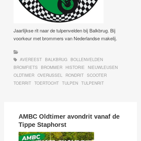
Jaarlijkse rit naar de tulpenvelden bij Balkbrug. Bij
voorkeur met brommers van Nederlandse makelij.
AVEREEST
BALKBRUG
BOLLENVELDEN
BROMFIETS
BROMMER
HISTORIE
NIEUWLEUSEN
OLDTIMER
OVERIJSSEL
RONDRIT
SCOOTER
TOERRIT
TOERTOCHT
TULPEN
TULPENRIT
AMBC Oldtimer avondrit vanaf de
Tippe Staphorst