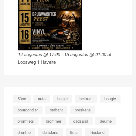
14 augustus @ 17:00
-
15 augustus @ 01:00
at
Loosweg 1 Havelte
50cc
auto
belgie
beltrum
bougie
bourgondier
brabant
breskens
bromfiets
brommer
cadzand
deurne
drenthe
duitsland
fiets
friesland