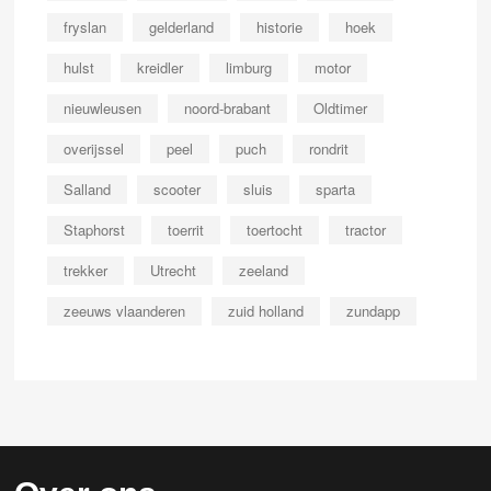
fryslan
gelderland
historie
hoek
hulst
kreidler
limburg
motor
nieuwleusen
noord-brabant
Oldtimer
overijssel
peel
puch
rondrit
Salland
scooter
sluis
sparta
Staphorst
toerrit
toertocht
tractor
trekker
Utrecht
zeeland
zeeuws vlaanderen
zuid holland
zundapp