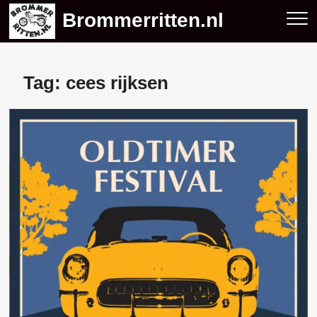
Skip
Brommerritten.nl
to
content
Tag:
cees rijksen