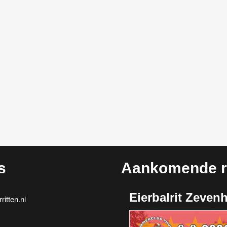
s
Aankomende ri
Eierbalrit Zeven
itten.nl