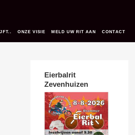
JFT..
ONZE VISIE
MELD UW RIT AAN
CONTACT
Eierbalrit
Zevenhuizen