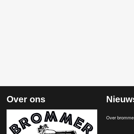
Over ons
Nieuw
Over brommerr