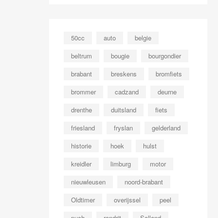
50cc
auto
belgie
beltrum
bougie
bourgondier
brabant
breskens
bromfiets
brommer
cadzand
deurne
drenthe
duitsland
fiets
friesland
fryslan
gelderland
historie
hoek
hulst
kreidler
limburg
motor
nieuwleusen
noord-brabant
Oldtimer
overijssel
peel
puch
rondrit
Salland