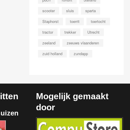
scooter
sluis
sparta
Staphorst
toerrit
toertocht
tractor
trekker
Utrecht
zeeland
zeeuws vlaanderen
zuid holland
zundapp
tten
Mogelijk gemaakt
door
huizen