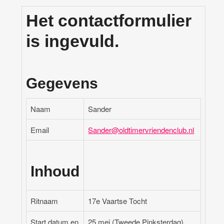
Het contactformulier
is ingevuld.
Gegevens
Naam
Sander
Email
Sander@oldtimervriendenclub.nl
Inhoud
Ritnaam
17e Vaartse Tocht
Start datum en
25 mei (Tweede Pinksterdag)