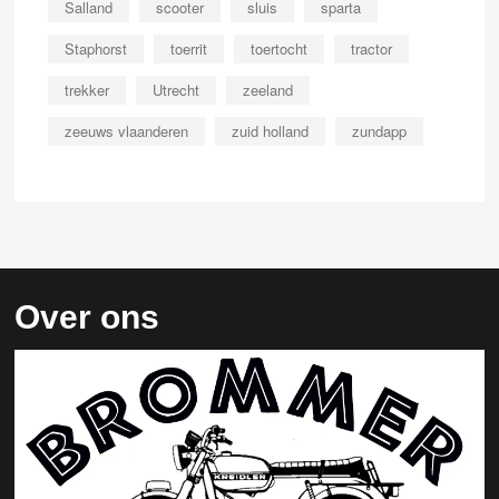
Salland
scooter
sluis
sparta
Staphorst
toerrit
toertocht
tractor
trekker
Utrecht
zeeland
zeeuws vlaanderen
zuid holland
zundapp
Over ons