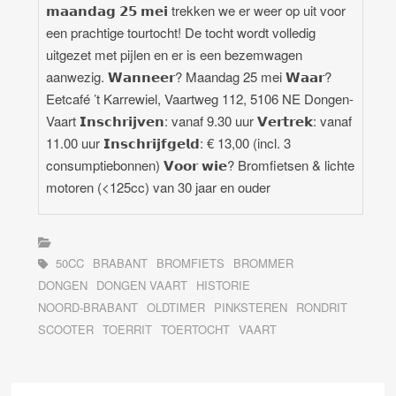
𝗺𝗮𝗮𝗻𝗱𝗮𝗴 𝟮𝟱 𝗺𝗲𝗶 trekken we er weer op uit voor
een prachtige tourtocht! De tocht wordt volledig
uitgezet met pijlen en er is een bezemwagen
aanwezig. 𝗪𝗮𝗻𝗻𝗲𝗲𝗿? Maandag 25 mei 𝗪𝗮𝗮𝗿?
Eetcafé ’t Karrewiel, Vaartweg 112, 5106 NE Dongen-
Vaart 𝗜𝗻𝘀𝗰𝗵𝗿𝗶𝗷𝘃𝗲𝗻: vanaf 9.30 uur 𝗩𝗲𝗿𝘁𝗿𝗲𝗸: vanaf
11.00 uur 𝗜𝗻𝘀𝗰𝗵𝗿𝗶𝗷𝗳𝗴𝗲𝗹𝗱: € 13,00 (incl. 3
consumptiebonnen) 𝗩𝗼𝗼𝗿 𝘄𝗶𝗲? Bromfietsen & lichte
motoren (<125cc) van 30 jaar en ouder
50CC
BRABANT
BROMFIETS
BROMMER
DONGEN
DONGEN VAART
HISTORIE
NOORD-BRABANT
OLDTIMER
PINKSTEREN
RONDRIT
SCOOTER
TOERRIT
TOERTOCHT
VAART