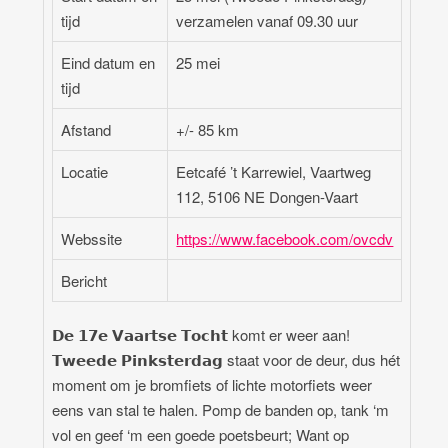
tijd
verzamelen vanaf 09.30 uur
Eind datum en
25 mei
tijd
Afstand
+/- 85 km
Locatie
Eetcafé ’t Karrewiel, Vaartweg
112, 5106 NE Dongen-Vaart
Webssite
https://www.facebook.com/ovcdv
Bericht
𝗗𝗲 𝟭𝟳𝗲 𝗩𝗮𝗮𝗿𝘁𝘀𝗲 𝗧𝗼𝗰𝗵𝘁 komt er weer aan!
𝗧𝘄𝗲𝗲𝗱𝗲 𝗣𝗶𝗻𝗸𝘀𝘁𝗲𝗿𝗱𝗮𝗴 staat voor de deur, dus hét
moment om je bromfiets of lichte motorfiets weer
eens van stal te halen. Pomp de banden op, tank ‘m
vol en geef ‘m een goede poetsbeurt; Want op