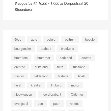
8 augustus @ 10:00
-
17:00
at
Dorpsstraat 20
Steenderen
50cc
auto
belgie
beltrum
bougie
bourgondier
brabant
breskens
bromfiets
brommer
cadzand
deurne
drenthe
duitsland
fiets
friesland
fryslan
gelderland
historie
hoek
hulst
kreidler
limburg
motor
nieuwleusen
noord-brabant
Oldtimer
overijssel
peel
puch
rondrit