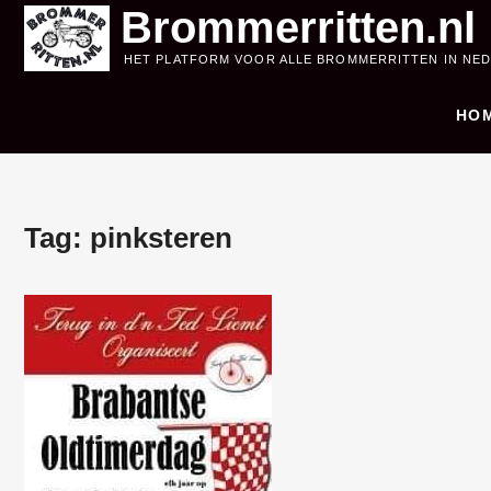
Skip
Brommerritten.nl
to
HET PLATFORM VOOR ALLE BROMMERRITTEN IN NE
content
HO
Tag:
pinksteren