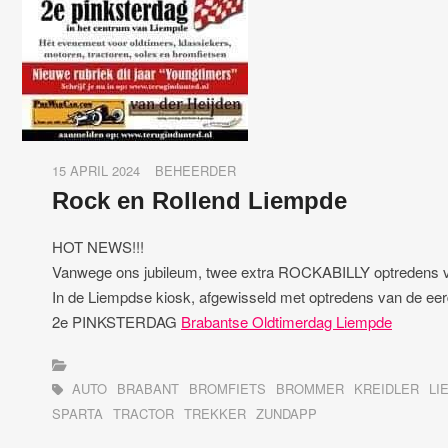
15 APRIL 2024
BEHEERDER
Rock en Rollend Liempde
HOT NEWS!!!
Vanwege ons jubileum, twee extra ROCKABILLY optredens 
In de Liempdse kiosk, afgewisseld met optredens van de 
2e PINKSTERDAG
Brabantse Oldtimerdag Liempde
AUTO
BRABANT
BROMFIETS
BROMMER
KREIDLER
LI
SPARTA
TRACTOR
TREKKER
ZUNDAPP