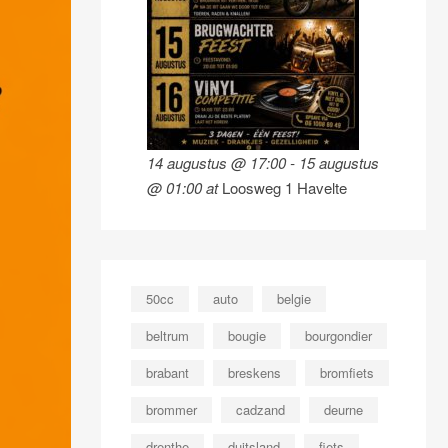
14 augustus @ 17:00
-
15 augustus
@ 01:00
at
Loosweg 1 Havelte
50cc
auto
belgie
beltrum
bougie
bourgondier
brabant
breskens
bromfiets
brommer
cadzand
deurne
drenthe
duitsland
fiets