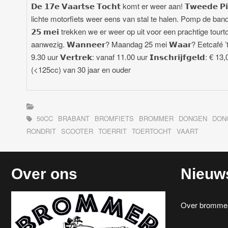
𝗗𝗲 𝟭𝟳𝗲 𝗩𝗮𝗮𝗿𝘁𝘀𝗲 𝗧𝗼𝗰𝗵𝘁 komt er weer aan! 𝗧𝘄𝗲𝗲𝗱
lichte motorfiets weer eens van stal te halen. Pomp de band
𝟮𝟱 𝗺𝗲𝗶 trekken we er weer op uit voor een prachtige tou
aanwezig. 𝗪𝗮𝗻𝗻𝗲𝗲𝗿? Maandag 25 mei 𝗪𝗮𝗮𝗿? Eetcafé ’t 
9.30 uur 𝗩𝗲𝗿𝘁𝗿𝗲𝗸: vanaf 11.00 uur 𝗜𝗻𝘀𝗰𝗵𝗿𝗶𝗷𝗳𝗴𝗲𝗹𝗱
(<125cc) van 30 jaar en ouder
50CC
BRABANT
BROMFIETS
BROMMER
DONGEN
DON
RONDRIT
SCOOTER
TOERRIT
TOERTOCHT
VAART
Over ons
Nieuw
Over brommerr