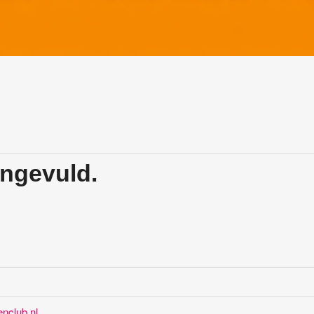
ingevuld.
nclub.nl