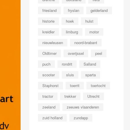
friesland
fryslan
gelderland
historie
hoek
hulst
kreidler
limburg
motor
nieuwleusen
noord-brabant
Oldtimer
overijssel
peel
puch
rondrit
Salland
scooter
sluis
sparta
Staphorst
toerrit
toertocht
tractor
trekker
Utrecht
zeeland
zeeuws vlaanderen
zuid holland
zundapp