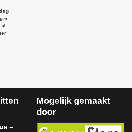
𝗮𝗴
agen
naf
oren
tten
Mogelijk gemaakt
door
us –