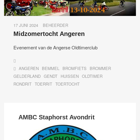
17 JUNI 2024
BEHEERDER
Midzomertocht Angeren
Evenement van de Angerse Oldtimerclub
ANGEREN
BEMMEL
BROMFIETS
BROMMER
GELDERLAND
GENDT
HUISSEN
OLDTIMER
RONDRIT
TOERRIT
TOERTOCHT
AMBC Staphorst Avondrit