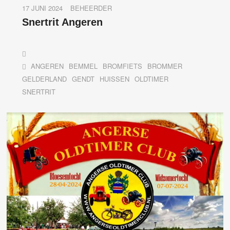
17 JUNI 2024
BEHEERDER
Snertrit Angeren
ANGEREN
BEMMEL
BROMFIETS
BROMMER
GELDERLAND
GENDT
HUISSEN
OLDTIMER
SNERTRIT