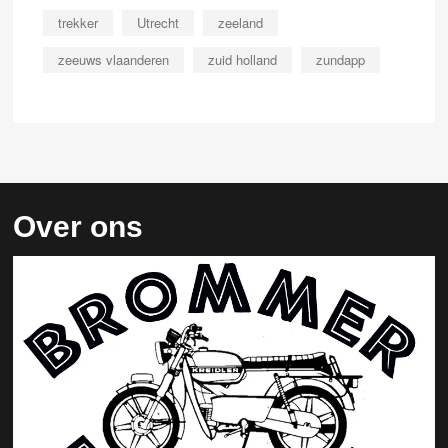
trekker
Utrecht
zeeland
zeeuws vlaanderen
zuid holland
zundapp
Over ons