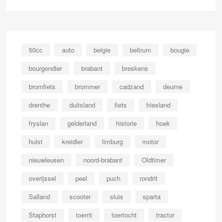
50cc
auto
belgie
beltrum
bougie
bourgondier
brabant
breskens
bromfiets
brommer
cadzand
deurne
drenthe
duitsland
fiets
friesland
fryslan
gelderland
historie
hoek
hulst
kreidler
limburg
motor
nieuwleusen
noord-brabant
Oldtimer
overijssel
peel
puch
rondrit
Salland
scooter
sluis
sparta
Staphorst
toerrit
toertocht
tractor