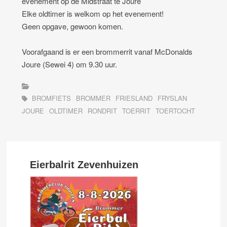
evenement op de Midstraat te Joure
Elke oldtimer is welkom op het evenement!
Geen opgave, gewoon komen.
Voorafgaand is er een brommerrit vanaf McDonalds
Joure (Sewei 4) om 9.30 uur.
BROMFIETS
BROMMER
FRIESLAND
FRYSLAN
JOURE
OLDTIMER
RONDRIT
TOERRIT
TOERTOCHT
Eierbalrit Zevenhuizen