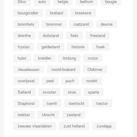
50cc
auto
belgie
beltrum
bougie
bourgondier
brabant
breskens
bromfiets
brommer
cadzand
deurne
drenthe
duitsland
fiets
friesland
fryslan
gelderland
historie
hoek
hulst
kreidler
limburg
motor
nieuwleusen
noord-brabant
Oldtimer
overijssel
peel
puch
rondrit
Salland
scooter
sluis
sparta
Staphorst
toerrit
toertocht
tractor
trekker
Utrecht
zeeland
zeeuws vlaanderen
zuid holland
zundapp