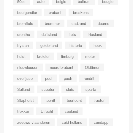
50cc
auto
belgie
beltrum
bougie
bourgondier
brabant
breskens
bromfiets
brommer
cadzand
deurne
drenthe
duitsland
fiets
friesland
fryslan
gelderland
historie
hoek
hulst
kreidler
limburg
motor
nieuwleusen
noord-brabant
Oldtimer
overijssel
peel
puch
rondrit
Salland
scooter
sluis
sparta
Staphorst
toerrit
toertocht
tractor
trekker
Utrecht
zeeland
zeeuws vlaanderen
zuid holland
zundapp