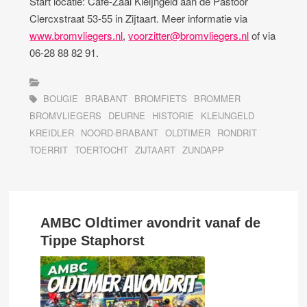
Start locatie: Café-Zaal Kleijngeld aan de Pastoor
Clercxstraat 53-55 in Zijtaart. Meer informatie via
www.bromvliegers.nl
,
voorzitter@bromvliegers.nl
of via
06-28 88 82 91.
BOUGIE
BRABANT
BROMFIETS
BROMMER
BROMVLIEGERS
DEURNE
HISTORIE
KLEIJNGELD
KREIDLER
NOORD-BRABANT
OLDTIMER
RONDRIT
TOERRIT
TOERTOCHT
ZIJTAART
ZUNDAPP
AMBC Oldtimer avondrit vanaf de
Tippe Staphorst