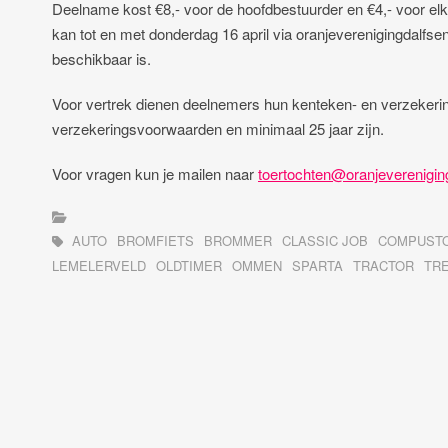
Deelname kost €8,- voor de hoofdbestuurder en €4,- voor elke bi
kan tot en met donderdag 16 april via oranjeverenigingdalfsen
beschikbaar is.
Voor vertrek dienen deelnemers hun kenteken- en verzekeri
verzekeringsvoorwaarden en minimaal 25 jaar zijn.
Voor vragen kun je mailen naar
toertochten@oranjevereniging
AUTO
BROMFIETS
BROMMER
CLASSIC JOB
COMPUST
LEMELERVELD
OLDTIMER
OMMEN
SPARTA
TRACTOR
TR