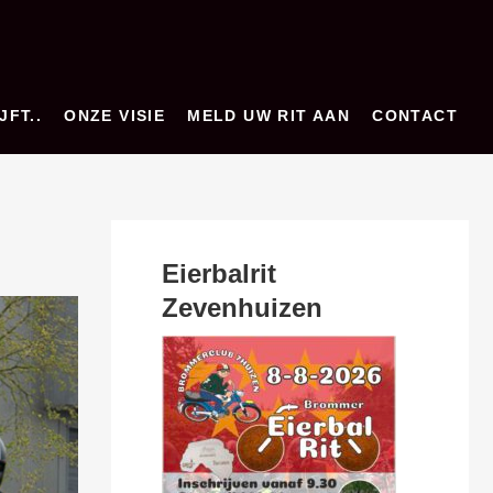
JFT..
ONZE VISIE
MELD UW RIT AAN
CONTACT
Eierbalrit
Zevenhuizen