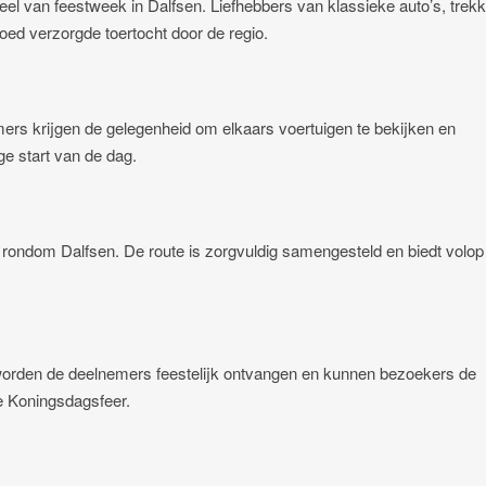
eel van feestweek in Dalfsen. Liefhebbers van klassieke auto’s, trekk
d verzorgde toertocht door de regio.
mers krijgen de gelegenheid om elkaars voertuigen te bekijken en
ge start van de dag.
 rondom Dalfsen. De route is zorgvuldig samengesteld en biedt volop
er worden de deelnemers feestelijk ontvangen en kunnen bezoekers de
e Koningsdagsfeer.