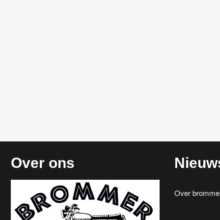
Over ons
Nieuw
Over brommerr