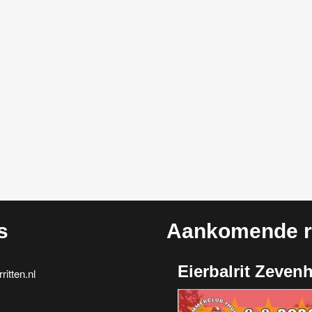
s
Aankomende ri
Eierbalrit Zeven
itten.nl