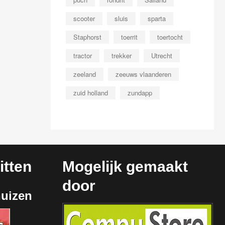
scooter
sluis
sparta
Staphorst
toerrit
toertocht
tractor
trekker
Utrecht
zeeland
zeeuws vlaanderen
zuid holland
zundapp
tten
Mogelijk gemaakt
door
huizen