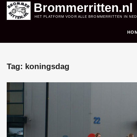
Skip
Brommerritten.nl
to
HET PLATFORM VOOR ALLE BROMMERRITTEN IN NE
content
HO
Tag:
koningsdag