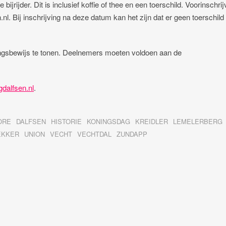
jrijder. Dit is inclusief koffie of thee en een toerschild. Voorinschrij
.nl. Bij inschrijving na deze datum kan het zijn dat er geen toerschil
ngsbewijs te tonen. Deelnemers moeten voldoen aan de
dalfsen.nl
.
ORE
DALFSEN
HISTORIE
KONINGSDAG
KREIDLER
LEMELERBERG
EKKER
UNION
VECHT
VECHTDAL
ZUNDAPP