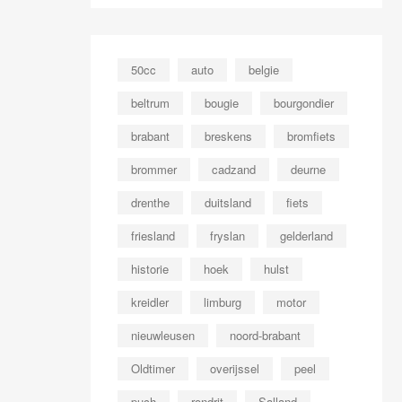
50cc
auto
belgie
beltrum
bougie
bourgondier
brabant
breskens
bromfiets
brommer
cadzand
deurne
drenthe
duitsland
fiets
friesland
fryslan
gelderland
historie
hoek
hulst
kreidler
limburg
motor
nieuwleusen
noord-brabant
Oldtimer
overijssel
peel
puch
rondrit
Salland