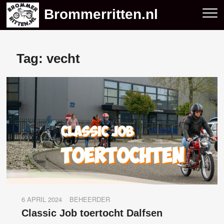
Skip
Brommerritten.nl
to
content
Tag:
vecht
6 APRIL 2024
BEHEERDER
Classic Job toertocht Dalfsen