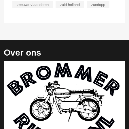
zeeuws vlaanderen
zuid holland
zundapp
Over ons