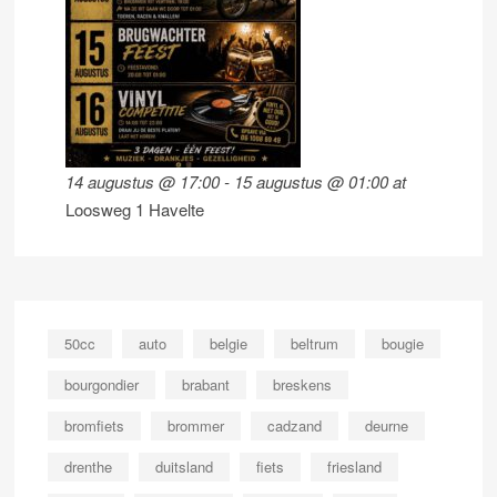
14 augustus @ 17:00
-
15 augustus @ 01:00
at
Loosweg 1 Havelte
50cc
auto
belgie
beltrum
bougie
bourgondier
brabant
breskens
bromfiets
brommer
cadzand
deurne
drenthe
duitsland
fiets
friesland