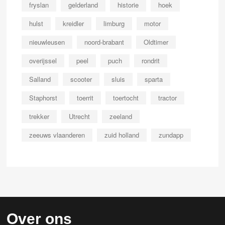
fryslan
gelderland
historie
hoek
hulst
kreidler
limburg
motor
nieuwleusen
noord-brabant
Oldtimer
overijssel
peel
puch
rondrit
Salland
scooter
sluis
sparta
Staphorst
toerrit
toertocht
tractor
trekker
Utrecht
zeeland
zeeuws vlaanderen
zuid holland
zundapp
Over ons