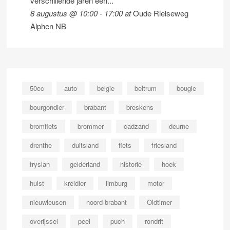
verschillende jaren een...
8 augustus @ 10:00
-
17:00
at
Oude Rielseweg
Alphen NB
50cc
auto
belgie
beltrum
bougie
bourgondier
brabant
breskens
bromfiets
brommer
cadzand
deurne
drenthe
duitsland
fiets
friesland
fryslan
gelderland
historie
hoek
hulst
kreidler
limburg
motor
nieuwleusen
noord-brabant
Oldtimer
overijssel
peel
puch
rondrit