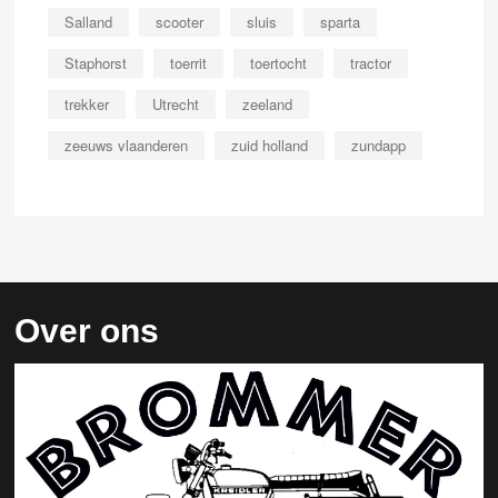
Salland
scooter
sluis
sparta
Staphorst
toerrit
toertocht
tractor
trekker
Utrecht
zeeland
zeeuws vlaanderen
zuid holland
zundapp
Over ons