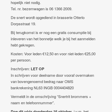
hopelijk niet nodig.
Tel. nr. bezemwagen is 06 1366 2009.
De snert wordt opgediend in brasserie Otterlo
Dorpsstraat 19.
Bij terugkomst is er nog een gratis consumptie bij
inleveren van het bonnetje welk je bij het aanmelden
hebt gekregen.
Kosten: Voor leden €12,50 en voor niet-leden €25,00
per persoon.
Inschrijven:
LET OP
In schrijven voor deelname door vooraf overmaken
van bovengenoemd bedrag naar OMS
bankrekening NL63 INGB 0004404820
Vermeldt in de omschrijving “Snertrit brommers +
naam en telefoonnummer”.
Doe dit vóór donderdag
1
6
oktober
, i.v.m. het