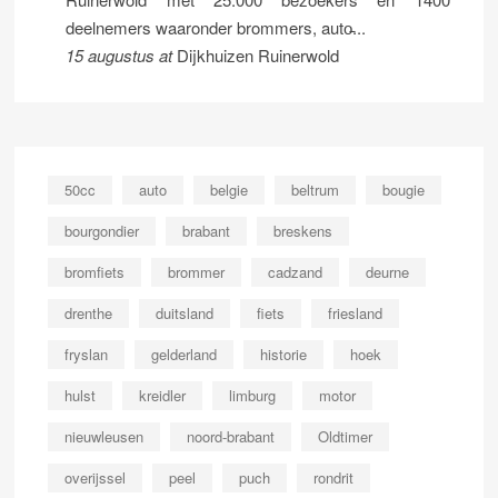
deelnemers waaronder brommers, auto̵...
15 augustus
at
Dijkhuizen Ruinerwold
50cc
auto
belgie
beltrum
bougie
bourgondier
brabant
breskens
bromfiets
brommer
cadzand
deurne
drenthe
duitsland
fiets
friesland
fryslan
gelderland
historie
hoek
hulst
kreidler
limburg
motor
nieuwleusen
noord-brabant
Oldtimer
overijssel
peel
puch
rondrit