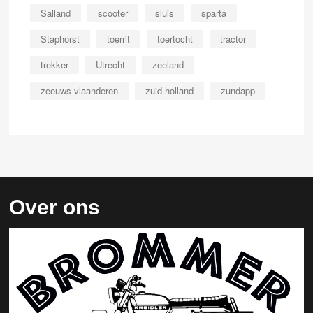
Salland
scooter
sluis
sparta
Staphorst
toerrit
toertocht
tractor
trekker
Utrecht
zeeland
zeeuws vlaanderen
zuid holland
zundapp
Over ons