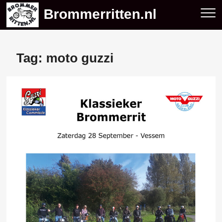
Skip
Brommerritten.nl
to
content
Tag:
moto guzzi