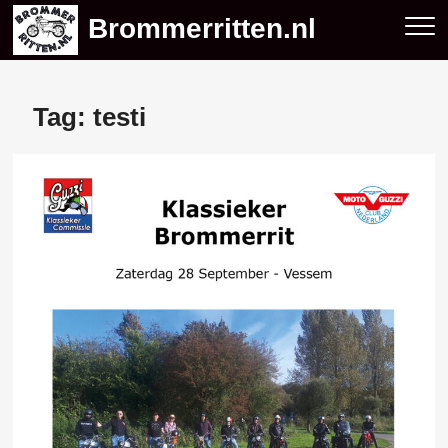
Skip
Brommerritten.nl
to
content
Tag:
testi