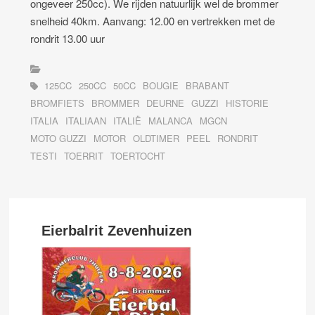
ongeveer 250cc). We rijden natuurlijk wel de brommer
snelheid 40km. Aanvang: 12.00 en vertrekken met de
rondrit 13.00 uur
125CC
250CC
50CC
BOUGIE
BRABANT
BROMFIETS
BROMMER
DEURNE
GUZZI
HISTORIE
ITALIA
ITALIAAN
ITALIË
MALANCA
MGCN
MOTO GUZZI
MOTOR
OLDTIMER
PEEL
RONDRIT
TESTI
TOERRIT
TOERTOCHT
Eierbalrit Zevenhuizen