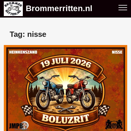
Skip
Brommerritten.nl
to
content
Tag:
nisse