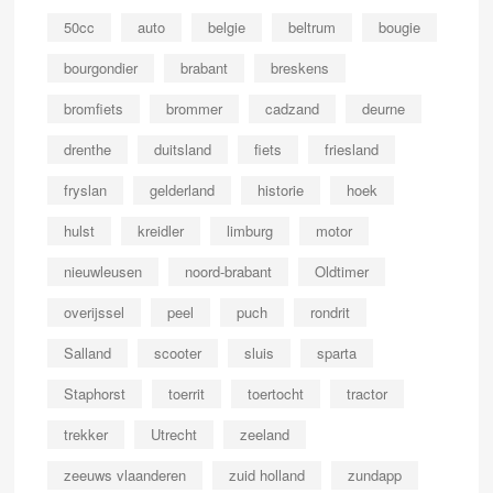
50cc
auto
belgie
beltrum
bougie
bourgondier
brabant
breskens
bromfiets
brommer
cadzand
deurne
drenthe
duitsland
fiets
friesland
fryslan
gelderland
historie
hoek
hulst
kreidler
limburg
motor
nieuwleusen
noord-brabant
Oldtimer
overijssel
peel
puch
rondrit
Salland
scooter
sluis
sparta
Staphorst
toerrit
toertocht
tractor
trekker
Utrecht
zeeland
zeeuws vlaanderen
zuid holland
zundapp