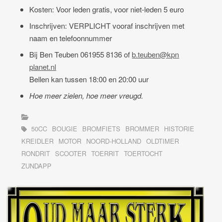
Kosten
: Voor leden gratis, voor niet-leden 5 euro
Inschrijve
n: VERPLICHT vooraf inschrijven met
naam en telefoonnummer
Bij Ben Teuben 061955 8136 of
b.teuben@kpn
planet.nl
Bellen kan tussen 18:00 en 20:00 uur
Hoe meer zielen, hoe meer vreugd.
50CC
BOUGIE
BROMFIETS
BROMMER
HISTORIE
KREIDLER
MOTOR
NOORD-HOLLAND
OLDTIMER
RONDRIT
SCOOTER
TOERRIT
TOERTOCHT
ZUNDAPP