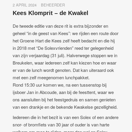
2 APRIL 2024
BEHEERDER
Kees Klomprit – de Kwakel
De tweede editie van deze rit is extra bijzonder en
geheel “in de geest van Kees”: we rijden een route door
het Groene Hart die Kees zelf heeft bedacht en die hij
in 2018 met “De Solexvrienden” reed ter gelegenheid
van zijn verjaardag (31 juli). Halverwege stoppen we in
Breukelen, waar iedereen zelf kan kiezen hoe en waar
er van de lunch wordt genoten. Dat kan uiteraard ook
met een zelf meegenomen lunchpakket.
Rond 15:30 uur komen we, na een tussenstop bij
ijsboer Jan in Abcoude, aan bij de feesttent, waar we
ons aansluiten bij het feestgedruis en samen genieten
van een drankje en de bekende Kwakelse gezelligheid.
Iedereen die in het bezit is van een Solex of een andere
snor- of bromfiets van 30 jaar of ouder is van harte
welkom om mee te rijden, maar dan wel op Solex