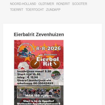
NOORD-HOLLAND
OLDTIMER
RONDRIT
SCOOTER
TOERRIT
TOERTOCHT
ZUNDAPP
Eierbalrit Zevenhuizen