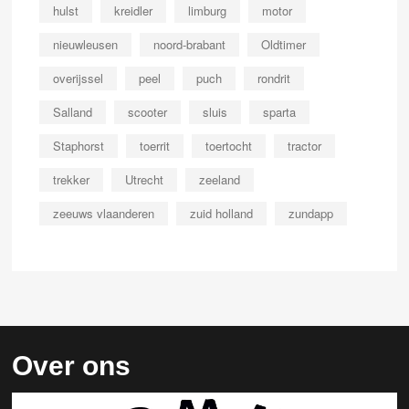
hulst
kreidler
limburg
motor
nieuwleusen
noord-brabant
Oldtimer
overijssel
peel
puch
rondrit
Salland
scooter
sluis
sparta
Staphorst
toerrit
toertocht
tractor
trekker
Utrecht
zeeland
zeeuws vlaanderen
zuid holland
zundapp
Over ons