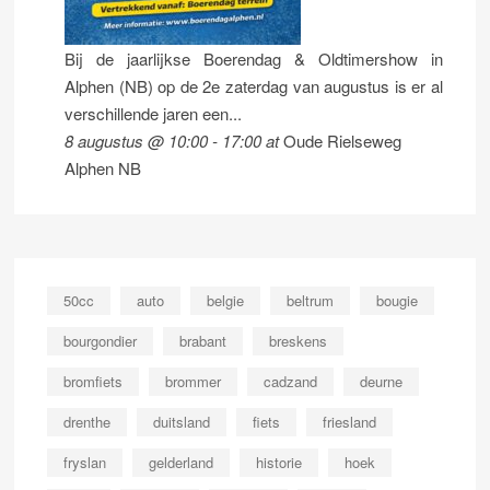
Bij de jaarlijkse Boerendag & Oldtimershow in
Alphen (NB) op de 2e zaterdag van augustus is er al
verschillende jaren een...
8 augustus @ 10:00
-
17:00
at
Oude Rielseweg
Alphen NB
50cc
auto
belgie
beltrum
bougie
bourgondier
brabant
breskens
bromfiets
brommer
cadzand
deurne
drenthe
duitsland
fiets
friesland
fryslan
gelderland
historie
hoek