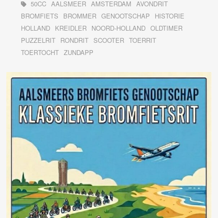
50CC
AALSMEER
AMSTERDAM
AVONDRIT
BROMFIETS
BROMMER
GENOOTSCHAP
HISTORIE
HOLLAND
KREIDLER
NOORD-HOLLAND
OLDTIMER
PUZZELRIT
RONDRIT
SCOOTER
TOERRIT
TOERTOCHT
ZUNDAPP