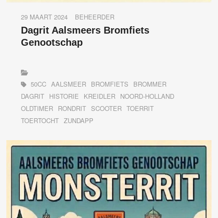
29 MAART 2024
BEHEERDER
Dagrit Aalsmeers Bromfiets
Genootschap
50CC
AALSMEER
BROMFIETS
BROMMER
DAGRIT
HISTORIE
KREIDLER
NOORD-HOLLAND
OLDTIMER
RONDRIT
SCOOTER
TOERRIT
TOERTOCHT
ZUNDAPP