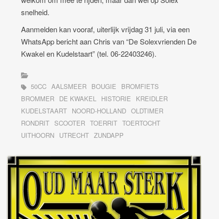
snelheid.
Aanmelden kan vooraf, uiterlijk vrijdag 31 juli, via een
WhatsApp bericht aan Chris van “De Solexvrienden De
Kwakel en Kudelstaart” (tel. 06-22403246).
50CC
AALSMEER
BOUGIE
BROMFIETS
BROMMER
DE KWAKEL
HISTORIE
KREIDLER
KUDELSTAART
NOORD-HOLLAND
OLDTIMER
RONDRIT
SCOOTER
TOERRIT
TOERTOCHT
UITHOORN
UTRECHT
ZUNDAPP