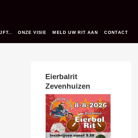
JFT..
ONZE VISIE
MELD UW RIT AAN
CONTACT
Eierbalrit
Zevenhuizen