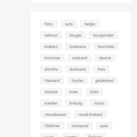
50cc
auto
belgie
beltrum
bougie
bourgondier
brabant
breskens
bromfiets
brommer
cadzand
deurne
drenthe
duitsland
fiets
friesland
fryslan
gelderland
historie
hoek
hulst
kreidler
limburg
motor
nieuwleusen
noord-brabant
Oldtimer
overijssel
peel
puch
rondrit
Salland