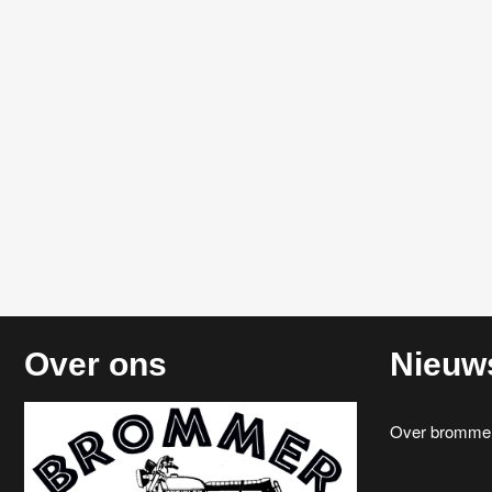
Over ons
Nieuw
Over brommerr