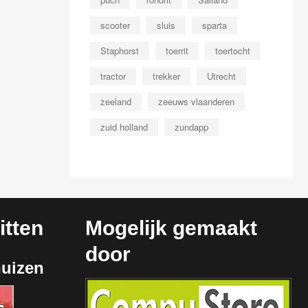
scooter
sluis
sparta
Staphorst
toerrit
toertocht
tractor
trekker
Utrecht
zeeland
zeeuws vlaanderen
zuid holland
zundapp
tten
Mogelijk gemaakt
door
huizen