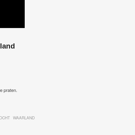
rland
te praten.
OCHT
WAARLAND