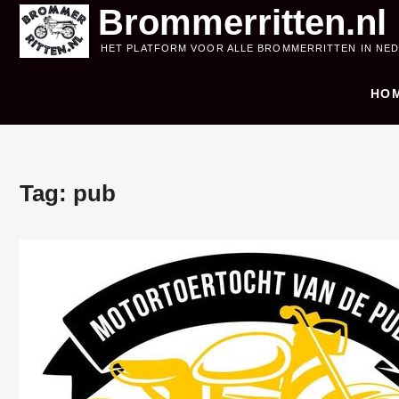
Skip
Brommerritten.nl
to
HET PLATFORM VOOR ALLE BROMMERRITTEN IN NE
content
HO
Tag:
pub