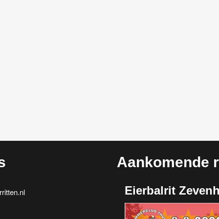
s
Aankomende ri
Eierbalrit Zeven
itten.nl