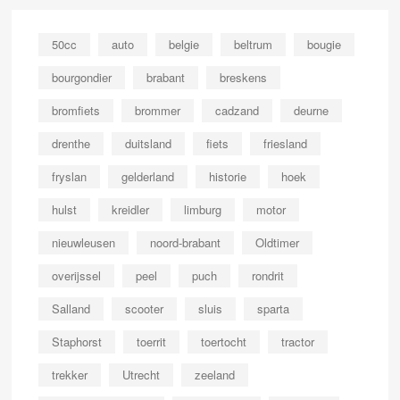
50cc
auto
belgie
beltrum
bougie
bourgondier
brabant
breskens
bromfiets
brommer
cadzand
deurne
drenthe
duitsland
fiets
friesland
fryslan
gelderland
historie
hoek
hulst
kreidler
limburg
motor
nieuwleusen
noord-brabant
Oldtimer
overijssel
peel
puch
rondrit
Salland
scooter
sluis
sparta
Staphorst
toerrit
toertocht
tractor
trekker
Utrecht
zeeland