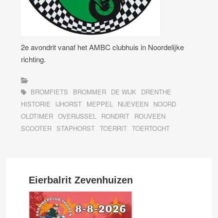
2e avondrit vanaf het AMBC clubhuis in Noordelijke
richting.
BROMFIETS
BROMMER
DE WIJK
DRENTHE
HISTORIE
IJHORST
MEPPEL
NIJEVEEN
NOORD
OLDTIMER
OVERIJSSEL
RONDRIT
ROUVEEN
SCOOTER
STAPHORST
TOERRIT
TOERTOCHT
Eierbalrit Zevenhuizen