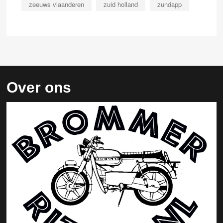
zeeuws vlaanderen
zuid holland
zundapp
Over ons