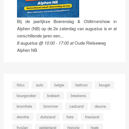
Bij de jaarlijkse Boerendag & Oldtimershow in
Alphen (NB) op de 2e zaterdag van augustus is er al
verschillende jaren een...
8 augustus @ 10:00
-
17:00
at
Oude Rielseweg
Alphen NB
50cc
auto
belgie
beltrum
bougie
bourgondier
brabant
breskens
bromfiets
brommer
cadzand
deurne
drenthe
duitsland
fiets
friesland
fryslan
gelderland
historie
hoek