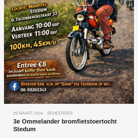
29 MAART 2024
BEHEERDER
3e Ommelander bromfietstoertocht
Stedum