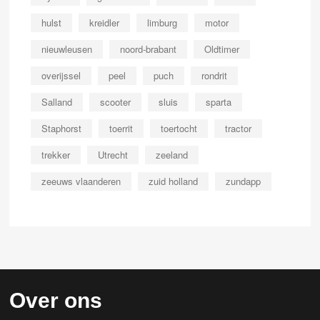
hulst
kreidler
limburg
motor
nieuwleusen
noord-brabant
Oldtimer
overijssel
peel
puch
rondrit
Salland
scooter
sluis
sparta
Staphorst
toerrit
toertocht
tractor
trekker
Utrecht
zeeland
zeeuws vlaanderen
zuid holland
zundapp
Over ons