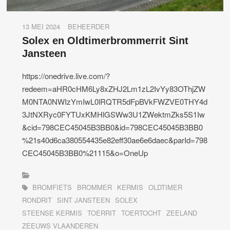
13 MEI 2024
BEHEERDER
Solex en Oldtimerbrommerrit Sint
Jansteen
https://onedrive.live.com/?
redeem=aHR0cHM6Ly8xZHJ2Lm1zL2IvYy83OThjZW
M0NTA0NWIzYmIwL0lRQTR5dFpBVkFWZVE0THY4d
3JtNXRyc0FYTUxKMHlGSWw3U1ZWektmZks5S1Iw
&cid=798CEC45045B3BB0&id=798CEC45045B3BB0
%21s40d6ca380554435e82eff30ae6e6daec&parId=798
CEC45045B3BB0%21115&o=OneUp
BROMFIETS
BROMMER
KERMIS
OLDTIMER
RONDRIT
SINT JANSTEEN
SOLEX
STEENSE KERMIS
TOERRIT
TOERTOCHT
ZEELAND
ZEEUWS VLAANDEREN