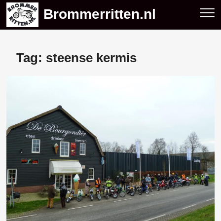
Skip
Brommerritten.nl
to
content
Tag:
steense kermis