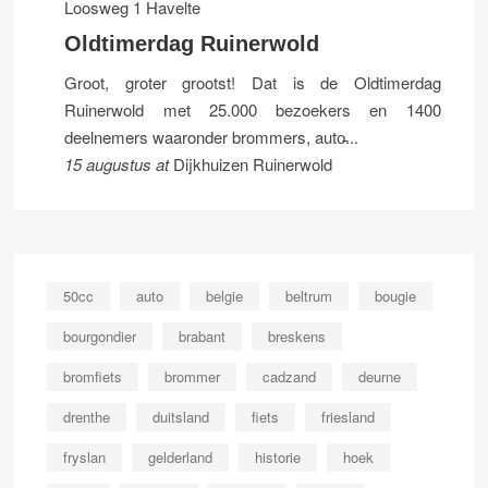
Loosweg 1 Havelte
Oldtimerdag Ruinerwold
Groot, groter grootst! Dat is de Oldtimerdag
Ruinerwold met 25.000 bezoekers en 1400
deelnemers waaronder brommers, auto̵...
15 augustus
at
Dijkhuizen Ruinerwold
50cc
auto
belgie
beltrum
bougie
bourgondier
brabant
breskens
bromfiets
brommer
cadzand
deurne
drenthe
duitsland
fiets
friesland
fryslan
gelderland
historie
hoek