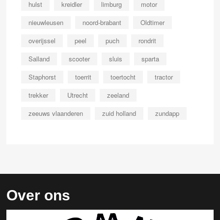
hulst
kreidler
limburg
motor
nieuwleusen
noord-brabant
Oldtimer
overijssel
peel
puch
rondrit
Salland
scooter
sluis
sparta
Staphorst
toerrit
toertocht
tractor
trekker
Utrecht
zeeland
zeeuws vlaanderen
zuid holland
zundapp
Over ons