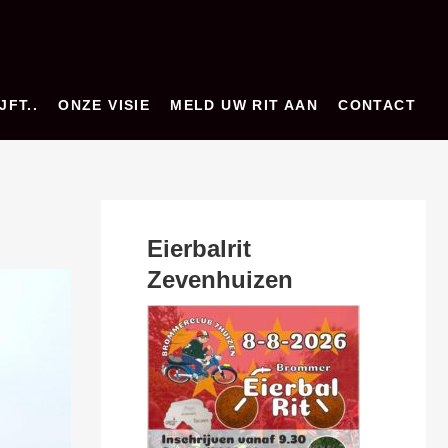
JFT..
ONZE VISIE
MELD UW RIT AAN
CONTACT
Eierbalrit
Zevenhuizen