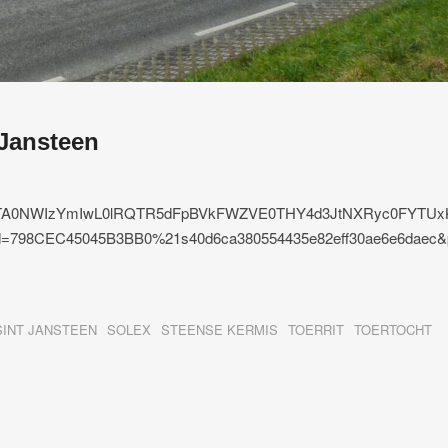
 Jansteen
TA0NWIzYmIwL0lRQTR5dFpBVkFWZVE0THY4d3JtNXRyc0FYTUx
798CEC45045B3BB0%21s40d6ca380554435e82eff30ae6e6daec&p
SINT JANSTEEN
SOLEX
STEENSE KERMIS
TOERRIT
TOERTOCHT