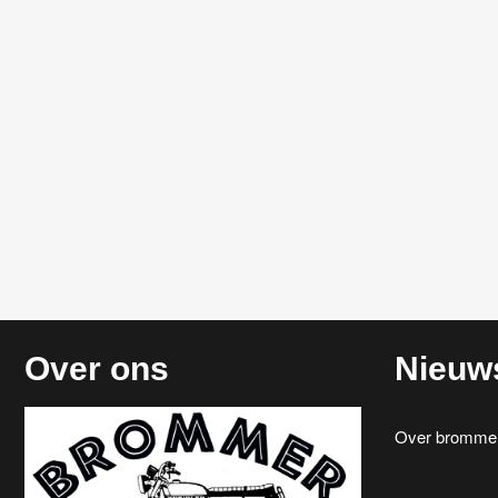
Over ons
Nieuw
Over brommerr