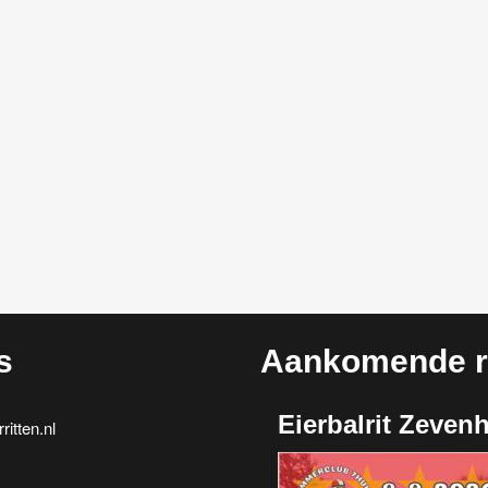
s
Aankomende ri
Eierbalrit Zeven
itten.nl