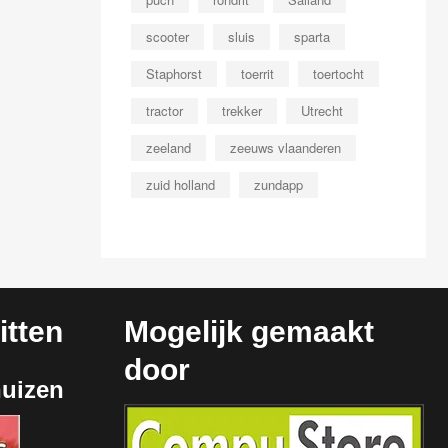
scooter
sluis
sparta
Staphorst
toerrit
toertocht
tractor
trekker
Utrecht
zeeland
zeeuws vlaanderen
zuid holland
zundapp
tten
Mogelijk gemaakt
door
huizen