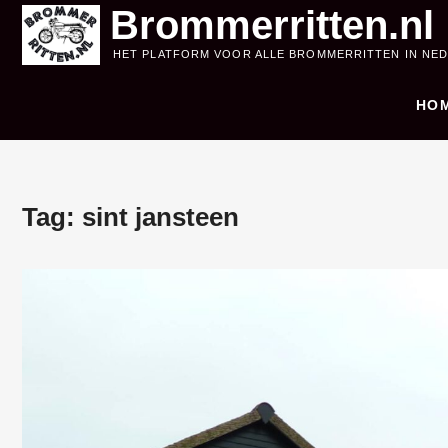
Skip
Brommerritten.nl
to
HET PLATFORM VOOR ALLE BROMMERRITTEN IN NE
content
HO
Tag:
sint jansteen