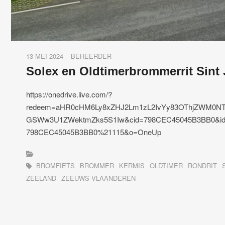
13 MEI 2024
BEHEERDER
Solex en Oldtimerbrommerrit Sint
https://onedrive.live.com/?
redeem=aHR0cHM6Ly8xZHJ2Lm1zL2IvYy83OThjZWM0N
GSWw3U1ZWektmZks5S1Iw&cid=798CEC45045B3BB0&id=
798CEC45045B3BB0%21115&o=OneUp
BROMFIETS
BROMMER
KERMIS
OLDTIMER
RONDRIT
ZEELAND
ZEEUWS VLAANDEREN