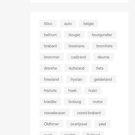
50cc
auto
belgie
beltrum
bougie
bourgondier
brabant
breskens
bromfiets
brommer
cadzand
deurne
drenthe
duitsland
fiets
friesland
fryslan
gelderland
historie
hoek
hulst
kreidler
limburg
motor
nieuwleusen
noord-brabant
Oldtimer
overijssel
peel
puch
rondrit
Salland