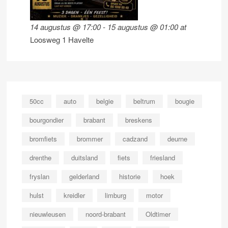
14 augustus @ 17:00
-
15 augustus @ 01:00
at
Loosweg 1 Havelte
50cc
auto
belgie
beltrum
bougie
bourgondier
brabant
breskens
bromfiets
brommer
cadzand
deurne
drenthe
duitsland
fiets
friesland
fryslan
gelderland
historie
hoek
hulst
kreidler
limburg
motor
nieuwleusen
noord-brabant
Oldtimer