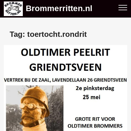
Skip
Brommerritten.nl
to
content
Tag:
toertocht.rondrit