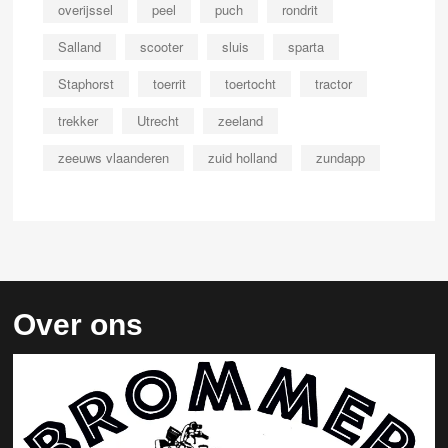
overijssel
peel
puch
rondrit
Salland
scooter
sluis
sparta
Staphorst
toerrit
toertocht
tractor
trekker
Utrecht
zeeland
zeeuws vlaanderen
zuid holland
zundapp
Over ons