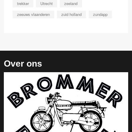
trekker
Utrecht
zeeland
zeeuws vlaanderen
zuid holland
zundapp
Over ons