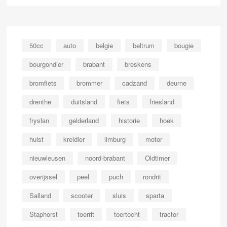
50cc
auto
belgie
beltrum
bougie
bourgondier
brabant
breskens
bromfiets
brommer
cadzand
deurne
drenthe
duitsland
fiets
friesland
fryslan
gelderland
historie
hoek
hulst
kreidler
limburg
motor
nieuwleusen
noord-brabant
Oldtimer
overijssel
peel
puch
rondrit
Salland
scooter
sluis
sparta
Staphorst
toerrit
toertocht
tractor