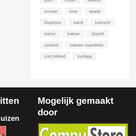
scooter
sluis
sparta
Staphorst
toerrit
toertocht
tractor
trekker
Utrecht
zeeland
zeeuws vlaanderen
zuid holland
zundapp
tten
Mogelijk gemaakt
door
huizen