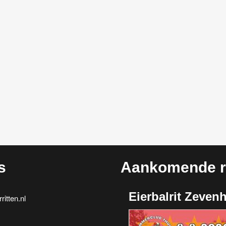
s
Aankomende ri
Eierbalrit Zeven
itten.nl