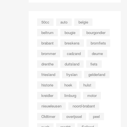
50cc
auto
belgie
beltrum
bougie
bourgondier
brabant
breskens
bromfiets
brommer
cadzand
deurne
drenthe
duitsland
fiets
friesland
fryslan
gelderland
historie
hoek
hulst
kreidler
limburg
motor
nieuwleusen
noord-brabant
Oldtimer
overijssel
peel
puch
rondrit
Salland