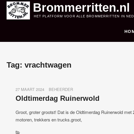
Skip
Brommerritten.nl
to
HET PLATFORM VOOR ALLE BROMMERRITTEN IN NE
content
HO
Tag:
vrachtwagen
27 MAART 2024
BEHEERDER
Oldtimerdag Ruinerwold
Groot, groter grootst! Dat is de Oldtimerdag Ruinerwold me
motoren, trekkers en trucks.groot,