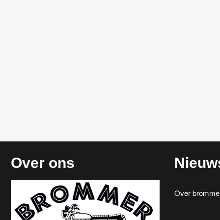
Over ons
Nieuw
Over brommerr