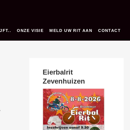
JFT..
ONZE VISIE
MELD UW RIT AAN
CONTACT
Eierbalrit
Zevenhuizen
,