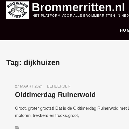
Skip
Brommerritten.nl
to
HET PLATFORM VOOR ALLE BROMMERRITTEN IN NE
content
HO
Tag:
dijkhuizen
27 MAART 2024
BEHEERDER
Oldtimerdag Ruinerwold
Groot, groter grootst! Dat is de Oldtimerdag Ruinerwold me
motoren, trekkers en trucks.groot,