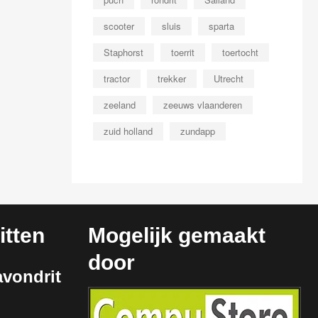
scooter
sluis
sparta
Staphorst
toerrit
toertocht
tractor
trekker
Utrecht
zeeland
zeeuws vlaanderen
zuid holland
zundapp
tten
Mogelijk gemaakt
door
vondrit