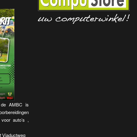
n de AMBC is
oorbereidingen
 voor auto’s ,
t
Viaductweg