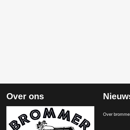
Over ons
Nieuw
Over brommerr