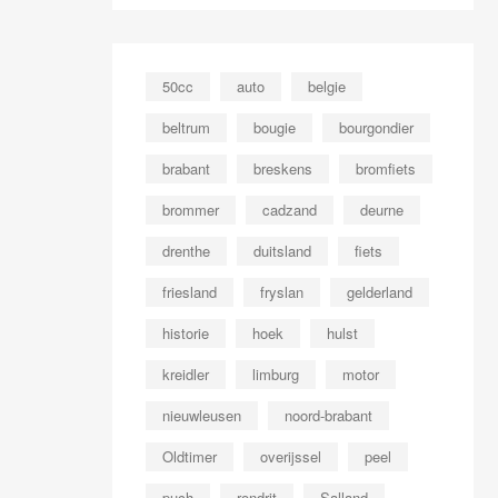
50cc
auto
belgie
beltrum
bougie
bourgondier
brabant
breskens
bromfiets
brommer
cadzand
deurne
drenthe
duitsland
fiets
friesland
fryslan
gelderland
historie
hoek
hulst
kreidler
limburg
motor
nieuwleusen
noord-brabant
Oldtimer
overijssel
peel
puch
rondrit
Salland