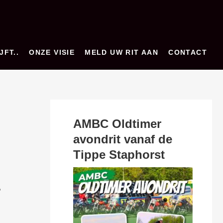
JFT..
ONZE VISIE
MELD UW RIT AAN
CONTACT
AMBC Oldtimer
avondrit vanaf de
Tippe Staphorst
,