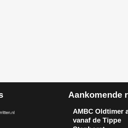
s
Aankomende ri
AMBC Oldtimer a
itten.nl
vanaf de Tippe