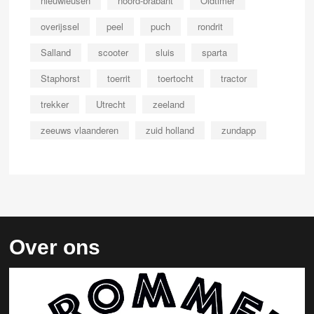
nieuwleusen
noord-brabant
Oldtimer
overijssel
peel
puch
rondrit
Salland
scooter
sluis
sparta
Staphorst
toerrit
toertocht
tractor
trekker
Utrecht
zeeland
zeeuws vlaanderen
zuid holland
zundapp
Over ons