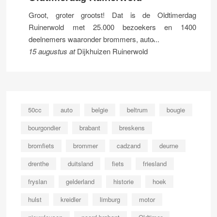
Groot, groter grootst! Dat is de Oldtimerdag
Ruinerwold met 25.000 bezoekers en 1400
deelnemers waaronder brommers, auto̵...
15 augustus
at
Dijkhuizen Ruinerwold
50cc
auto
belgie
beltrum
bougie
bourgondier
brabant
breskens
bromfiets
brommer
cadzand
deurne
drenthe
duitsland
fiets
friesland
fryslan
gelderland
historie
hoek
hulst
kreidler
limburg
motor