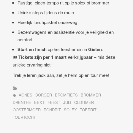
Rustige, eigen-tempo rit op je solex of brommer
Unieke stops tijdens de route
Heerlijk lunchpakket onderweg
Bezemwagens en assistentie voor je veiligheid en
comfort
Start en finish
op het feestterrein in
Gieten
.
🎟️
Tickets zijn per 1 maart verkrijgbaar
– mis deze
unieke ervaring niet!
Trek je leren jack aan, zet je helm op en tour mee!
AGNES
BORGER
BROMFIETS
BROMMER
DRENTHE
EEXT
FEEST
JULI
OLDTIMER
OOSTERMOER
RONDRIT
SOLEX
TOERRIT
TOERTOCHT