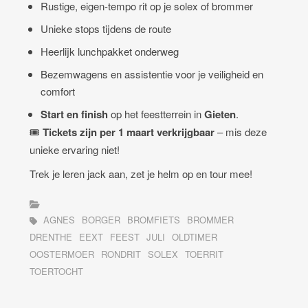
Rustige, eigen-tempo rit op je solex of brommer
Unieke stops tijdens de route
Heerlijk lunchpakket onderweg
Bezemwagens en assistentie voor je veiligheid en
comfort
Start en finish
op het feestterrein in
Gieten
.
🎟️
Tickets zijn per 1 maart verkrijgbaar
– mis deze
unieke ervaring niet!
Trek je leren jack aan, zet je helm op en tour mee!
AGNES
BORGER
BROMFIETS
BROMMER
DRENTHE
EEXT
FEEST
JULI
OLDTIMER
OOSTERMOER
RONDRIT
SOLEX
TOERRIT
TOERTOCHT