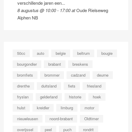
verschillende jaren een...
8 augustus @ 10:00
-
17:00
at
Oude Rielseweg
Alphen NB
50cc
auto
belgie
beltrum
bougie
bourgondier
brabant
breskens
bromfiets
brommer
cadzand
deurne
drenthe
duitsland
fiets
friesland
fryslan
gelderland
historie
hoek
hulst
kreidler
limburg
motor
nieuwleusen
noord-brabant
Oldtimer
overijssel
peel
puch
rondrit