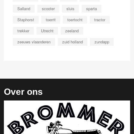
Salland
scooter
sluis
sparta
Staphorst
toerrit
toertocht
tractor
trekker
Utrecht
zeeland
zeeuws vlaanderen
zuid holland
zundapp
Over ons