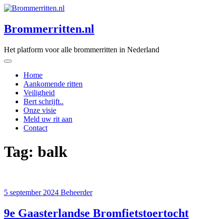
Skip
to
content
Brommerritten.nl
Het platform voor alle brommerritten in Nederland
Home
Aankomende ritten
Veiligheid
Bert schrijft..
Onze visie
Meld uw rit aan
Contact
Tag:
balk
5 september 2024
Beheerder
9e Gaasterlandse Bromfietstoertocht