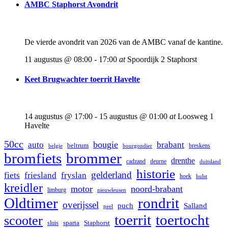
AMBC Staphorst Avondrit
De vierde avondrit van 2026 van de AMBC vanaf de kantine.
11 augustus @ 08:00
-
17:00
at
Spoordijk 2 Staphorst
Keet Brugwachter toerrit Havelte
14 augustus @ 17:00
-
15 augustus @ 01:00
at
Loosweg 1
Havelte
50cc
bougie
auto
brabant
beltrum
breskens
belgie
bourgondier
bromfiets
brommer
drenthe
cadzand
deurne
duitsland
historie
gelderland
fiets
friesland
fryslan
hoek
hulst
kreidler
motor
noord-brabant
limburg
nieuwleusen
rondrit
Oldtimer
overijssel
puch
Salland
peel
toerrit
toertocht
scooter
Staphorst
sluis
sparta