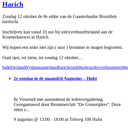
Harich
Zondag 12 oktober de 8e editie van de Gaasterlandse Bromfiets
toertocht.
Inschrijven kan vanaf 10 uur bij solexverhuurfriesland aan de
Keamerlanswei in Harich.
Wij hopen een ieder met zijn ( snor ) brommer te mogen begroeten.
Oant sjen, tot ziens, tot zondag 12 oktober…
balk
friesland
fryslan
gaasterland
harich
rondrit
solex
solexverhuur
toerrit
t
2e zondag in de maandrit Augustus – Hulst
8e Vossenrit met aanstuitend de ledenvergadering.
Georganiseerd door Brommerclub “De Grensrijders”. Deze
ritten z...
9 augustus @ 13:00
-
18:00
at
Tolweg 109 Hulst