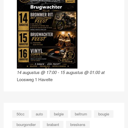
14 augustus @ 17:00
-
15 augustus @ 01:00
at
Loosweg 1 Havelte
50cc
auto
belgie
beltrum
bougie
bourgondier
brabant
breskens