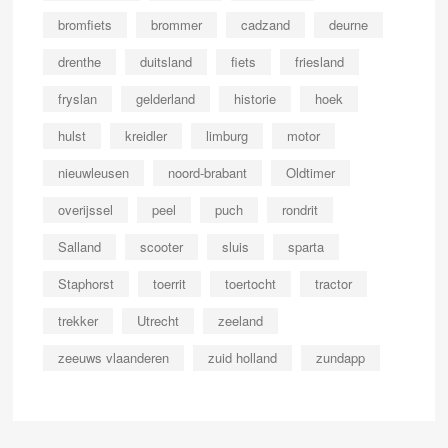
bromfiets
brommer
cadzand
deurne
drenthe
duitsland
fiets
friesland
fryslan
gelderland
historie
hoek
hulst
kreidler
limburg
motor
nieuwleusen
noord-brabant
Oldtimer
overijssel
peel
puch
rondrit
Salland
scooter
sluis
sparta
Staphorst
toerrit
toertocht
tractor
trekker
Utrecht
zeeland
zeeuws vlaanderen
zuid holland
zundapp