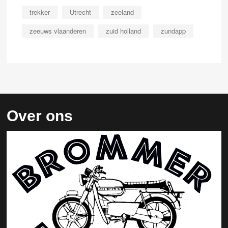
trekker
Utrecht
zeeland
zeeuws vlaanderen
zuid holland
zundapp
Over ons