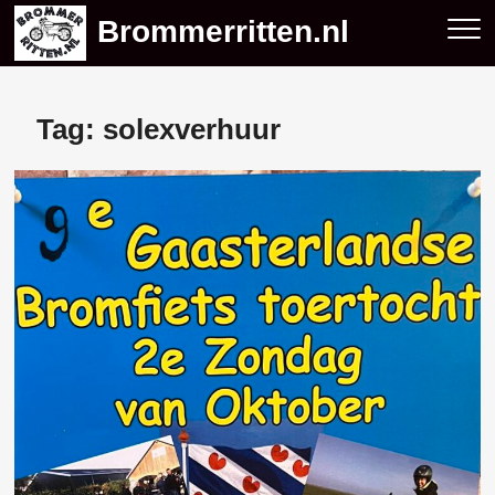
Skip
Brommerritten.nl
to
content
Tag:
solexverhuur