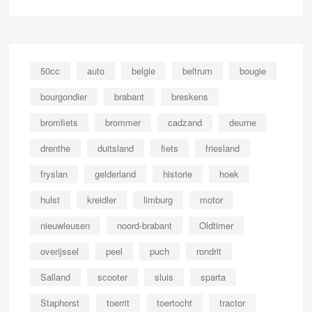
50cc
auto
belgie
beltrum
bougie
bourgondier
brabant
breskens
bromfiets
brommer
cadzand
deurne
drenthe
duitsland
fiets
friesland
fryslan
gelderland
historie
hoek
hulst
kreidler
limburg
motor
nieuwleusen
noord-brabant
Oldtimer
overijssel
peel
puch
rondrit
Salland
scooter
sluis
sparta
Staphorst
toerrit
toertocht
tractor