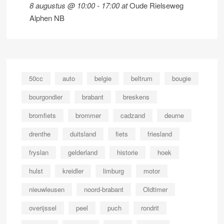
8 augustus @ 10:00
-
17:00
at
Oude Rielseweg
Alphen NB
50cc
auto
belgie
beltrum
bougie
bourgondier
brabant
breskens
bromfiets
brommer
cadzand
deurne
drenthe
duitsland
fiets
friesland
fryslan
gelderland
historie
hoek
hulst
kreidler
limburg
motor
nieuwleusen
noord-brabant
Oldtimer
overijssel
peel
puch
rondrit