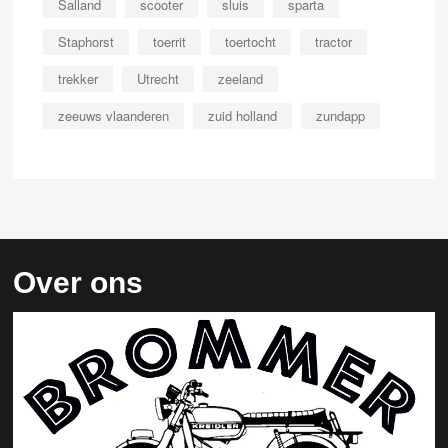
Salland
scooter
sluis
sparta
Staphorst
toerrit
toertocht
tractor
trekker
Utrecht
zeeland
zeeuws vlaanderen
zuid holland
zundapp
Over ons