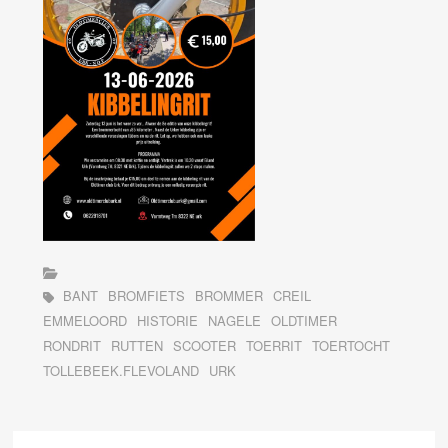
BANT
BROMFIETS
BROMMER
CREIL
EMMELOORD
HISTORIE
NAGELE
OLDTIMER
RONDRIT
RUTTEN
SCOOTER
TOERRIT
TOERTOCHT
TOLLEBEEK.FLEVOLAND
URK